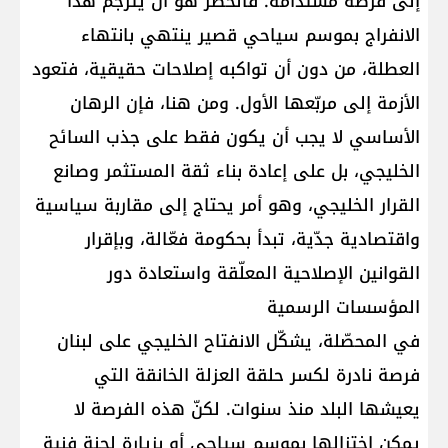
إلى فرصة مستدامة. فالخطر هو أن يُترجم هذا
الانفراج بموسم سياحي قصير ينتهي بانتهاء
العطلة، من دون أن تواكبه إصلاحات حقيقية، فتعود
الأزمة إلى مربّعها الأول. ومن هنا، فإن الرهان
الأساسي لا يجب أن يكون فقط على جذب السائح
الخليجي، بل على إعادة بناء ثقة المستثمر وصانع
القرار الخليجي، وهو أمر يحتاج إلى مقاربة سياسية
واقتصادية جدّية، تبدأ بحكومة فعّالة، وبإقرار
القوانين الإصلاحية المعلّقة واستعادة دور
المؤسسات الرسمية
في المحصّلة، يشكّل الانفتاح الخليجي على لبنان
فرصة نادرة لكسر حلقة العزلة الخانقة التي
يعيشها البلد منذ سنوات. لكنّ هذه الفرصة لا
يمكن اختزالها بموسم سياحي أو بزيارة لجنة فنية