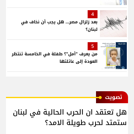
4
بعد زلزال مصر... هل يجب أن نخاف في
لبنان؟
5
من يعرف "أمل"؟ طفلة في الخامسة تنتظر
العودة إلى عائلتها
ﺗﺼﻮﻳﺖ
هل تعتقد ان الحرب الحالية في لبنان
ستمتد لحرب طويلة الامد؟