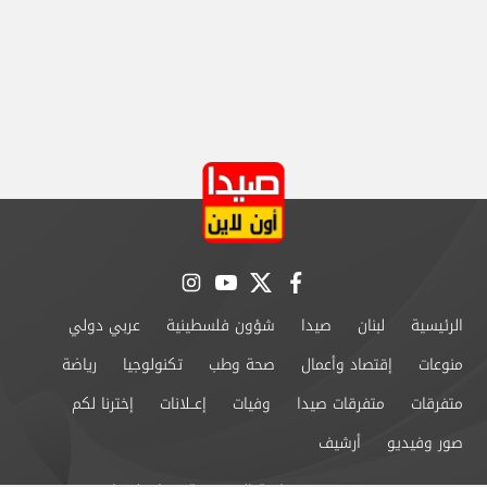
instagram
youtube
twitter
facebook
الرئيسية
لبنان
صيدا
شؤون فلسطينية
عربي دولي
منوعات
إقتصاد وأعمال
صحة وطب
تكنولوجيا
رياضة
متفرقات
متفرقات صيدا
وفيات
إعــلانات
إخترنا لكم
صور وفيديو
أرشيف