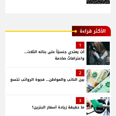
الأكثر قراءة
1
أبٌ يعتدي جنسيّاً على بناته الثلاث…
واعترافاتٌ صادمة
2
بين النائب والمواطن... فجوة الرواتب تتسع
3
ما حقيقة زيادة أسعار البنزين؟