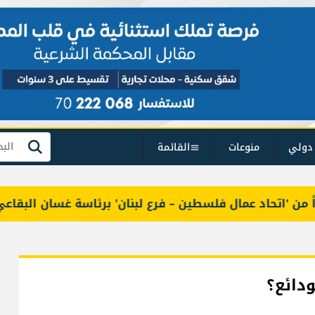
دولي
منوعات
القائمة
بحث
تحاد عمال فلسطين – فرع لبنان' برئاسة غسان البقاعي
ودائع؟