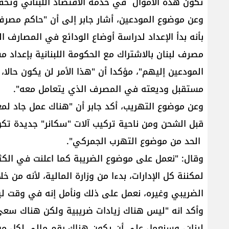
تكون هذه الأموال في خدمة الاقتصاد اللبناني وتحقي
وعن موضوع المودعين، أشار جابر إلى أن "حاكم مصرف ل
بأنه بدأ الإعداد لدراسة أوضاع الودائع في المصارف
مصرف لبنان بالاشتراك مع الحكومة اللبنانية بإعداد م
المودعين إليهم"، مؤكدا أن "هذا الأمر لن يكون حالا
مستقبل وديعته في المصرف الذي يتعامل معه".
وعن موضوع التهريب، أكد جابر أن "هناك عمل جاد لم
قبل الشحن ومن ناحية تركيب آلات "سكانر" جديدة تك
الحد من موضوع التهرب الجمركي".
وقال: "نعمل على موضوع الضريبة كما اعلنت في الكثي
لمكننة كل الإدارات، بدءا من وزارة المالية، لأنه من خ
الضريبي وغيره، نعمل على ذلك ونأمل إنه في وقت لي
وأكد انه "ليس هناك زيادات ضريبية ولكن هناك سع
لبنان، وسنعمل على أن يكون هناك رقم مالي لكل من ي