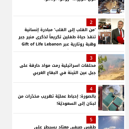
2
'من القلب إلى القلب' مبادرة إنسانية
تنقذ حياة طفلين تكريماً لذكرى منير جبر
وهبة روتارية عبر Gift of Life Lebanon
لعمليات قلب لأطفال في مستشفى حمود
3
الجامعي
محلقات اسرائيلية رمت مواد حارقة على
جبل عين التينة في البقاع الغربي
4
بالصورة: إحباط عمليّة تهريب مخدّرات من
لبنان إلى السعوديّة!
5
طقس صيفي معتاد يسيطر على