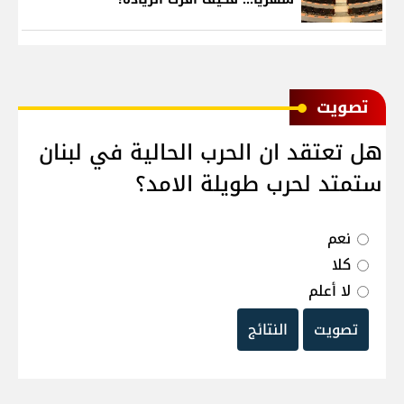
ﺗﺼﻮﻳﺖ
هل تعتقد ان الحرب الحالية في لبنان
ستمتد لحرب طويلة الامد؟
نعم
كلا
لا أعلم
تصويت
النتائج