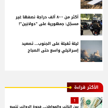
أكثر من ٨٠٠ ألف دراجة نصفها غير
مسجّل: جمهورية على "دولابَين"!
ليلة ثقيلة على الجنوب... تصعيد
إسرائيلي واسع حتى الصباح
الأكثر قراءة
1
بين النائب والمواطن... فجوة الرواتب تتسع