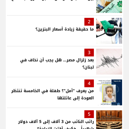
2
ما حقيقة زيادة أسعار البنزين؟
3
بعد زلزال مصر... هل يجب أن نخاف في
لبنان؟
4
من يعرف "أمل"؟ طفلة في الخامسة تنتظر
العودة إلى عائلتها
5
راتب النائب من 3 آلاف إلى 5 آلاف دولار
شهرياً... فكيف أقرّت الزيادة؟