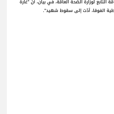
لتّابع لوزارة الصّحة العامّة، في بيان، أنّ "غارة
نبطية الفوقا​، أدّت إلى سقوط شهيد".