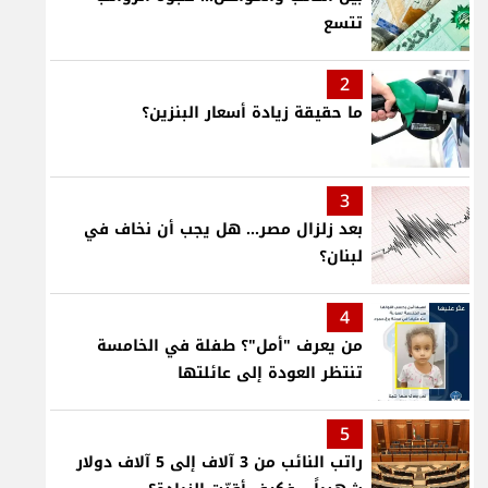
تتسع
2
ما حقيقة زيادة أسعار البنزين؟
3
بعد زلزال مصر... هل يجب أن نخاف في
لبنان؟
4
من يعرف "أمل"؟ طفلة في الخامسة
تنتظر العودة إلى عائلتها
5
راتب النائب من 3 آلاف إلى 5 آلاف دولار