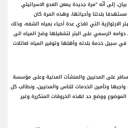
يان، إلى أنّه "مرة جديدة يمعن ​العدو الاسرائيلي​
شكل صارخ، في ​خرق وقف اطلاق النار​ وال​قرار 1701​ مستهدفا بلدتنا وأحيائها، وهذه المرة كان
ر الارتوازية التي تغذي عدة أحياء بمياه الشفه، وذلك
دوامه الرسمي على البئر لتشغيلها وضخ المياه الى
ا في سبيل خدمة بلدته وأهلها وتوفير المياه لعائلات
 السافر​ على المدنيين والمنشآت المدنية وعلى مؤسسة
 واجبها وتأمين الخدمات للناس والمدنيين، ونطالب كل
الموضوع ووضع حد لهذه ​الخروقات المتكررة​ وغير