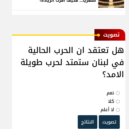
شهرياً... فكيف أقرّت الزيادة؟
ﺗﺼﻮﻳﺖ
هل تعتقد ان الحرب الحالية
في لبنان ستمتد لحرب طويلة
الامد؟
نعم
كلا
لا أعلم
تصويت
النتائج