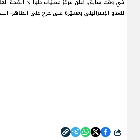
في وقت سابق، أعلن مركز عمليّات طوارئ الصّحة العامّة ا
للعدو الإسرائيلي بمسيّرة على حرج علي ​الطاهر​- ​ال
شارك