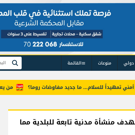
دولي
منوعات
القائمة
بحث
تمهيداً للسلام... ما جديد مفاوضات روما؟
من يعرف "أ
هدف منشأة مدنية تابعة للبلدية مما