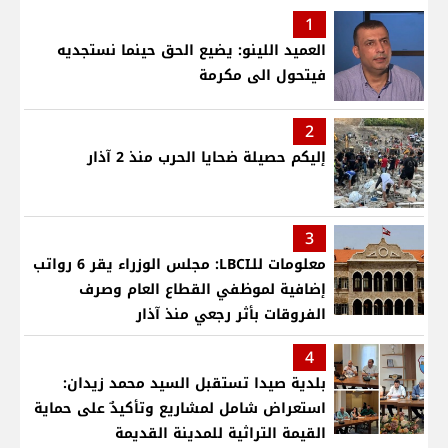
1
العميد اللينو: يضيع الحق حينما نستجديه
فيتحول الى مكرمة
2
إليكم حصيلة ضحايا الحرب منذ 2 آذار
3
معلومات للـLBCI: مجلس الوزراء يقر 6 رواتب
إضافية لموظفي القطاع العام وصرف
الفروقات بأثر رجعي منذ آذار
4
بلدية صيدا تستقبل السيد محمد زيدان:
استعراض شامل لمشاريع وتأكيدٌ على حماية
القيمة التراثية للمدينة القديمة