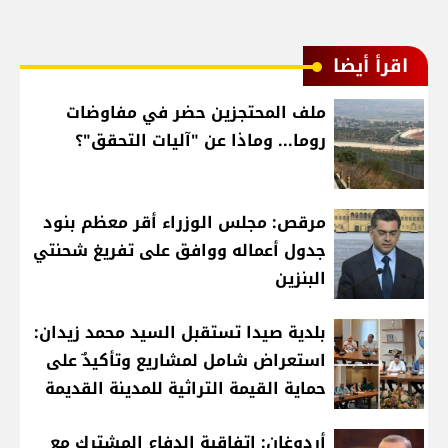
اقرأ أيضا
ملف المحتجزين حضر في مفاوضات
روما... وماذا عن "آليات التحقق"؟
مرقص: مجلس الوزراء أقر معظم بنود
جدول أعماله ووافق على تفريغ شحنتي
البنزين
بلدية صيدا تستقبل السيد محمد زيدان:
استعراض شامل لمشاريع وتأكيدٌ على
حماية القيمة التراثية للمدينة القديمة
أردوغان: اتفاقية الدفاع المشترك مع