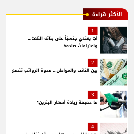
الأكثر قراءة
1
أبٌ يعتدي جنسيّاً على بناته الثلاث…
واعترافاتٌ صادمة
2
بين النائب والمواطن... فجوة الرواتب تتسع
3
ما حقيقة زيادة أسعار البنزين؟
4