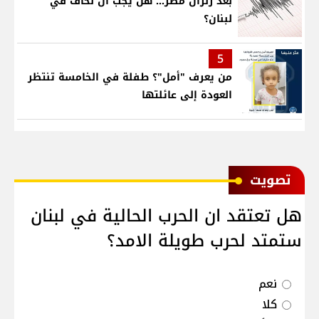
بعد زلزال مصر... هل يجب أن نخاف في
لبنان؟
5
من يعرف "أمل"؟ طفلة في الخامسة تنتظر
العودة إلى عائلتها
ﺗﺼﻮﻳﺖ
هل تعتقد ان الحرب الحالية في لبنان
ستمتد لحرب طويلة الامد؟
نعم
كلا