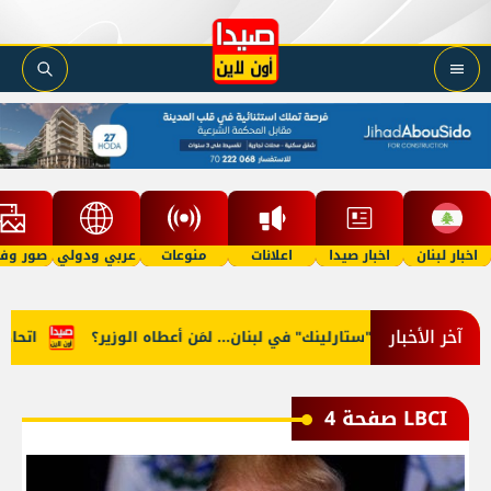
اخبار لبنان
اخبار صيدا
اعلانات
منوعات
عربي ودولي
صور وفي
آخر الأخبار
هاز "ستارلينك" في لبنان... لمَن أعطاه الوزير؟
اتحاد النقل الجوي:
LBCI صفحة 4