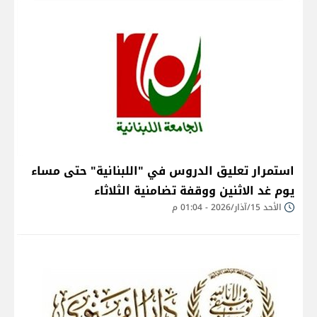
استمرار تعليق الدروس في "اللبنانية" حتى مساء
يوم غد الاثنين ووقفة تضامنية الثلاثاء
الأحد 15/آذار/2026 - 01:04 م