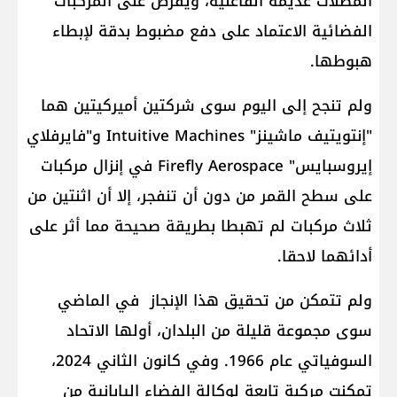
المظلات عديمة الفاعلية، ويفرض على المركبات
الفضائية الاعتماد على دفع مضبوط بدقة لإبطاء
هبوطها.
ولم تنجح إلى اليوم سوى شركتين أميركيتين هما
"إنتويتيف ماشينز" Intuitive Machines و"فايرفلاي
إيروسبايس" Firefly Aerospace في إنزال مركبات
على سطح القمر من دون أن تنفجر، إلا أن اثنتين من
ثلاث مركبات لم تهبطا بطريقة صحيحة مما أثر على
أدائهما لاحقا.
ولم تتمكن من تحقيق هذا الإنجاز في الماضي
سوى مجموعة قليلة من البلدان، أولها الاتحاد
السوفياتي عام 1966. وفي كانون الثاني 2024،
تمكنت مركبة تابعة لوكالة الفضاء اليابانية من