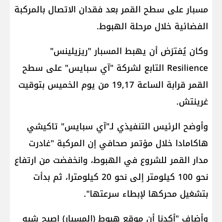
مسبار على سطح القمر بعد فقدان الاتصال بالمركبة
الفضائية خلال مرحلة الهبوط.
وكان يُفترَض أن يهبط المسبار "ريزيلينس"
Resilience التابع لشركة "آي سبايس" على سطح
القمر قرابة الساعة 19,17 من يوم الخميس بتوقيت
غرينتش.
وأوضح الرئيس التنفيذي لـ"آي سبايس" تاكيشي
هاكامادا خلال مؤتمر صحافي إن المركبة "غادرت
مدار القمر للشروع في الهبوط، وانخفضت من ارتفاع
نحو 100 كيلومتر إلى نحو 20 كيلومترا، ثم بدأت
بتشغيل محركها لإبطاء سرعتها".
وأضاف "أكدنا أن موقع هبوط (المسبار) اصبح شبه