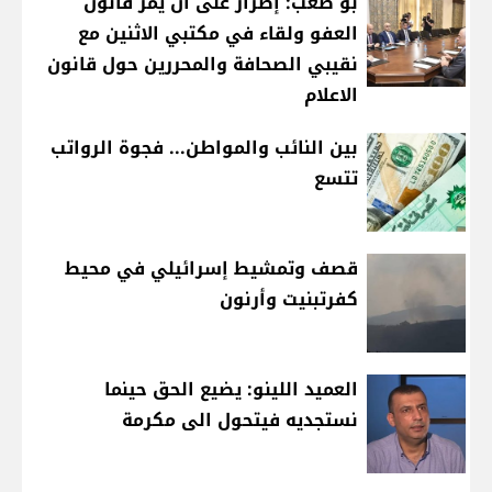
بو صعب: إصرار على أن يمر قانون
العفو ولقاء في مكتبي الاثنين مع
نقيبي الصحافة والمحررين حول قانون
الاعلام
بين النائب والمواطن... فجوة الرواتب
تتسع
قصف وتمشيط إسرائيلي في محيط
كفرتبنيت وأرنون
العميد اللينو: يضيع الحق حينما
نستجديه فيتحول الى مكرمة