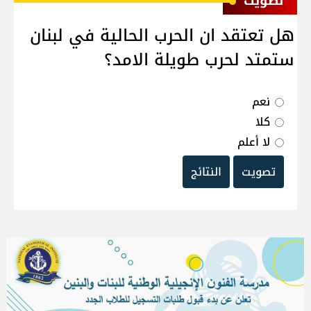
ﺗﺼﻮﻳﺖ
هل تعتقد ان الحرب الحالية في لبنان
ستمتد لحرب طويلة الامد؟
نعم
كلا
لا أعلم
تصويت
النتائج