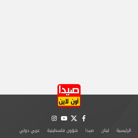
instagram
youtube
twitter
facebook
الرئيسية
لبنان
صيدا
شؤون فلسطينية
عربي دولي