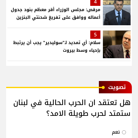
4
مرقص: مجلس الوزراء أقر معظم بنود جدول
أعماله ووافق على تفريغ شحنتي البنزين
5
سلام: أي تمديد لـ"سوليدير" يجب أن يرتبط
بإحياء وسط بيروت
ﺗﺼﻮﻳﺖ
هل تعتقد ان الحرب الحالية في لبنان
ستمتد لحرب طويلة الامد؟
نعم