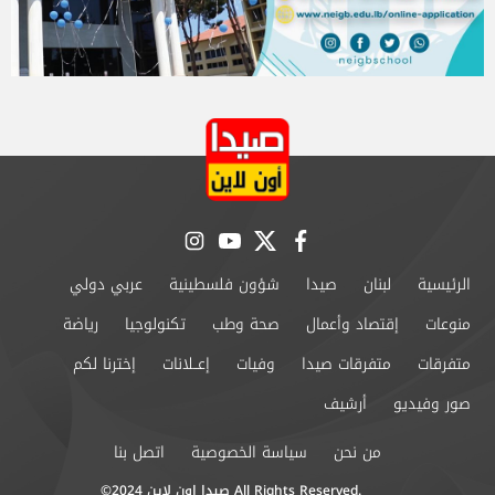
instagram
youtube
twitter
facebook
الرئيسية
لبنان
صيدا
شؤون فلسطينية
عربي دولي
منوعات
إقتصاد وأعمال
صحة وطب
تكنولوجيا
رياضة
متفرقات
متفرقات صيدا
وفيات
إعــلانات
إخترنا لكم
صور وفيديو
أرشيف
من نحن
سياسة الخصوصية
اتصل بنا
©2024 صيدا اون لاين All Rights Reserved.