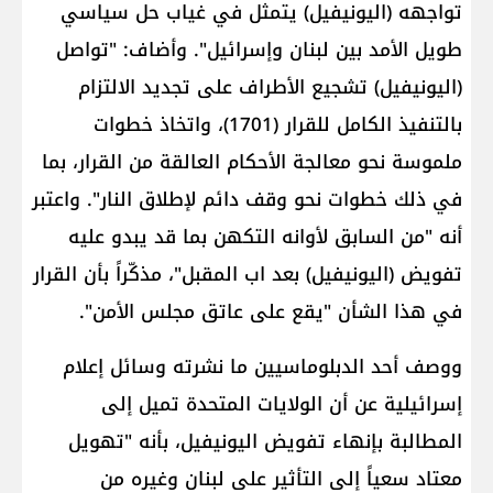
تواجهه (اليونيفيل) يتمثل في غياب حل سياسي
طويل الأمد بين لبنان وإسرائيل". وأضاف: "تواصل
(اليونيفيل) تشجيع الأطراف على تجديد الالتزام
بالتنفيذ الكامل للقرار (1701)، واتخاذ خطوات
ملموسة نحو معالجة الأحكام العالقة من القرار، بما
في ذلك خطوات نحو وقف دائم لإطلاق النار". واعتبر
أنه "من السابق لأوانه التكهن بما قد يبدو عليه
تفويض (اليونيفيل) بعد اب المقبل"، مذكّراً بأن القرار
في هذا الشأن "يقع على عاتق مجلس الأمن".
ووصف أحد الدبلوماسيين ما نشرته وسائل إعلام
إسرائيلية عن أن الولايات المتحدة تميل إلى
المطالبة بإنهاء تفويض اليونيفيل، بأنه "تهويل
معتاد سعياً إلى التأثير على لبنان وغيره من