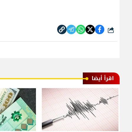
شارك
اقرأ أيضا