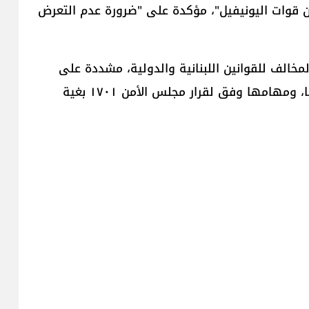
 من قوات ​اليونيفيل​"، مؤكدة على "ضرورة عدم التعرض
لمخالف للقوانين اللبنانية والدولية، مشددة على
تمسك لبنان بدور هذه القوات، ودعم عملها، وولايتها، ومهامها وفق لقرار مجلس الأمن ١٧٠١ بغية