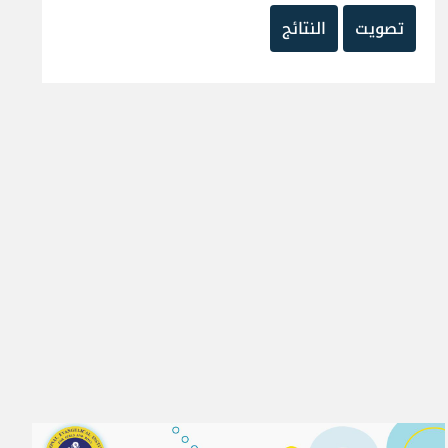
تصويت
النتائج