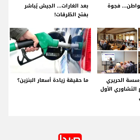
واطن... فجوة
بعد الغارات... الجيش يُباشر
بفتح الطّرقات!
ؤسسة الحريري
ما حقيقة زيادة أسعار البنزين؟
 التشاوري الأول