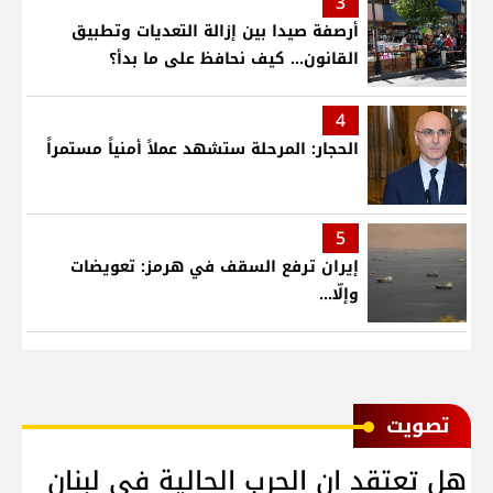
3
أرصفة صيدا بين إزالة التعديات وتطبيق
القانون... كيف نحافظ على ما بدأ؟
4
الحجار: المرحلة ستشهد عملاً أمنياً مستمراً
5
إيران ترفع السقف في هرمز: تعويضات
وإلّا...
ﺗﺼﻮﻳﺖ
هل تعتقد ان الحرب الحالية في لبنان