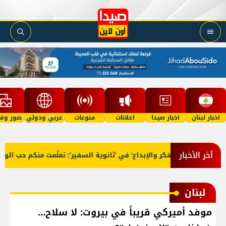
اخبار لبنان
اخبار صيدا
اعلانات
منوعات
عربي ودولي
صور وفي
آخر الأخبار
رّج 'فوج الفكر والإبداع' في 'ثانوية السفير': تعلّمت منكم حب الوطن و
لبنان
موفد أميركي قريباً في بيروت: لا سلاح…