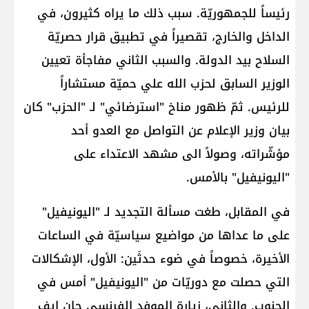
رئيساً للجمهوريّة. سبب ذلك ما يراه كثيرون، في
الداخل والخارج، تقصيراً في تطبيق قرار حصريّة
السلاح بيد الدولة. والسبب الثاني مفاجأة تعيين
الوزير السابق لحزب الله علي حميّة مستشاراً
للرئيس. ثمّ ظهور مناخ "استرضائي" لـ "الحزب" كان
بيان وزير الإعلام عن التواصل مع العدو أحد
مؤشّراته، وصولاً الى مشهد الاعتداء على
"اليونيفيل" بالأمس.
في المقابل، طغت مسألة التجديد لـ "اليونيفيل"
على ما عداها من مواضيع سياسيّة في الساعات
الأخيرة، خصوصاً في ضوء حدثَين: الأول، الإشكالات
التي حصلت مع دوريّات من "اليونيفيل" أمس في
الجنوب. والثاني، زيارة الموفد الفرنسي جان ايف