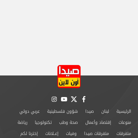
instagram
youtube
twitter
facebook
الرئيسية
لبنان
صيدا
شؤون فلسطينية
عربي دولي
منوعات
إقتصاد وأعمال
صحة وطب
تكنولوجيا
رياضة
متفرقات
متفرقات صيدا
وفيات
إعــلانات
إخترنا لكم