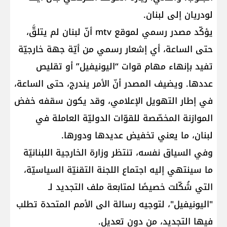
لودريان إلى لبنان.
يؤكّد مصدر رسمي لموقع mtv أنّ لبنان لم يتلقَّ،
حتى الساعة، أي إشعار رسمي من أيّة جهة خارجيّة
تفيد بإنهاء مهام قوات “اليونيفيل” أو تقليص
عددها. ويضيف المصدر أنّ الأمر يندرج، حتى الساعة،
في إطار التهويل الإعلامي، وقد يكون سقفه خفض
الموازنة المخصّصة للقوّات الدوليّة العاملة في
لبنان، ما يعني تخفيض عديدها ودورها.
وفي السياق نفسه، تنتظر وزارة الخارجية اللبنانيّة
ما سينتهي إليه اجتماع اللجنة التقنيّة السياسيّة،
التي شُكّلت خصيصًا لمتابعة ملف التجديد لـ
"اليونيفيل"، لتوجيه رسالة الى الأمم المتحدة تطلب
فيها التجديد، من دون تعديل.