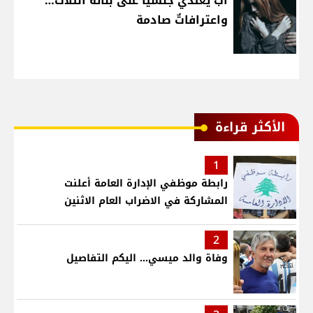
أبٌ يعتدي جنسيّاً على بناته الثلاث…
واعترافاتٌ صادمة
الأكثر قراءة
1
رابطة موظفي الإدارة العامة أعلنت
المشاركة في الاضراب العام الاثنين
2
وفاة والد ميسي... اليكم التفاصيل