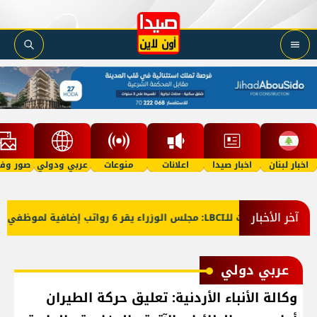
اخبار لبنان
اخبار صيدا
اعلانات
منوعات
عربي ودولي
صور وفي
آخر الأخبار
معلومات للـLBCI: مجلس الوزراء يقر 6 رواتب إضافية لموظفي القطاع العام وصرف الفروقات بأثر رجعي منذ آذار
عربي دولي
وكالة الأنباء الأردنية: تعليق حركة الطيران