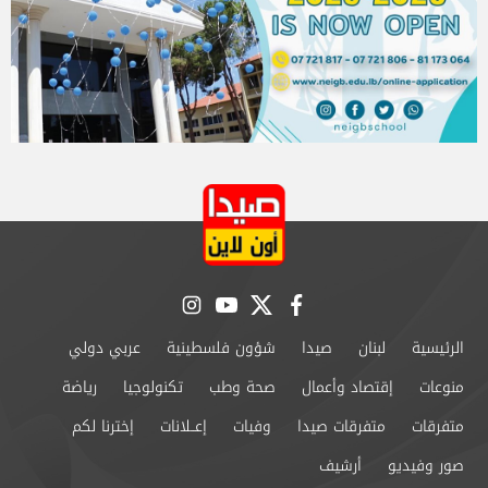
instagram
youtube
twitter
facebook
الرئيسية
لبنان
صيدا
شؤون فلسطينية
عربي دولي
منوعات
إقتصاد وأعمال
صحة وطب
تكنولوجيا
رياضة
متفرقات
متفرقات صيدا
وفيات
إعــلانات
إخترنا لكم
صور وفيديو
أرشيف