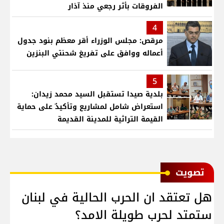
الفروقات بأثر رجعي منذ آذار
4
مرقص: مجلس الوزراء أقر معظم بنود جدول
أعماله ووافق على تفريغ شحنتي البنزين
5
بلدية صيدا تستقبل السيد محمد زيدان:
استعراض شامل لمشاريع وتأكيدٌ على حماية
القيمة التراثية للمدينة القديمة
ﺗﺼﻮﻳﺖ
هل تعتقد ان الحرب الحالية في لبنان
ستمتد لحرب طويلة الامد؟