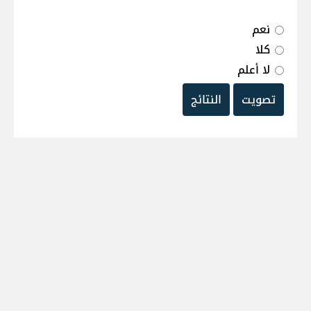
نعم
كلا
لا أعلم
تصويت
النتائج