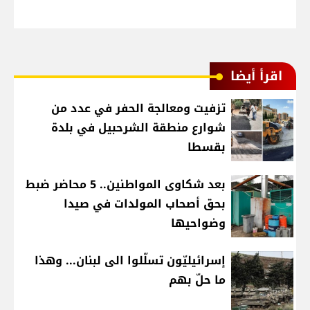
اقرأ أيضا
تزفيت ومعالجة الحفر في عدد من
شوارع منطقة الشرحبيل في بلدة
بقسطا
بعد شكاوى المواطنين.. 5 محاضر ضبط
بحق أصحاب المولدات في صيدا
وضواحيها
إسرائيليّون تسلّلوا الى لبنان... وهذا
ما حلّ بهم