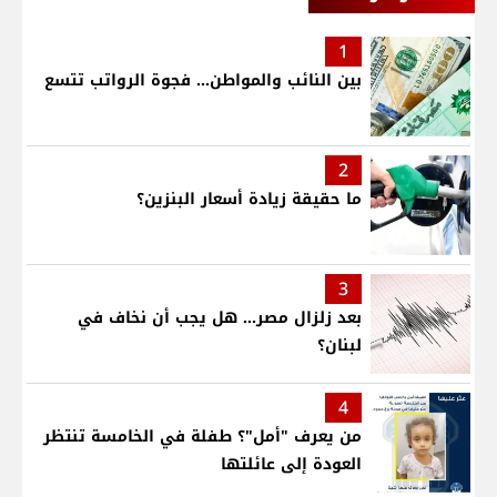
1
بين النائب والمواطن... فجوة الرواتب تتسع
2
ما حقيقة زيادة أسعار البنزين؟
3
بعد زلزال مصر... هل يجب أن نخاف في
لبنان؟
4
من يعرف "أمل"؟ طفلة في الخامسة تنتظر
العودة إلى عائلتها