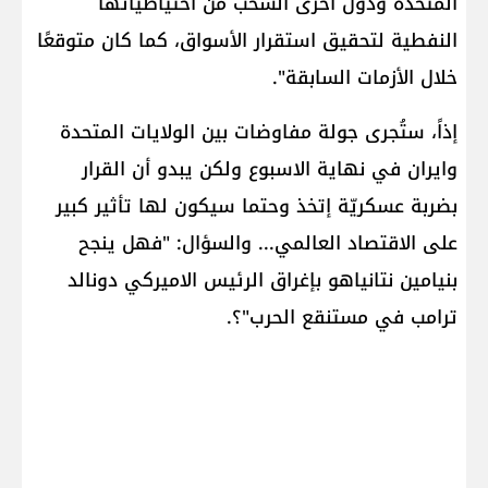
المتحدة ودول أخرى السحب من احتياطياتها
النفطية لتحقيق استقرار الأسواق، كما كان متوقعًا
خلال الأزمات السابقة".
إذاً، ستُجرى جولة مفاوضات بين الولايات المتحدة
وايران في نهاية الاسبوع ولكن يبدو أن القرار
بضربة عسكريّة إتخذ وحتما سيكون لها تأثير كبير
على الاقتصاد العالمي... والسؤال: "فهل ينجح
بنيامين نتانياهو بإغراق الرئيس الاميركي دونالد
ترامب في مستنقع الحرب"؟.