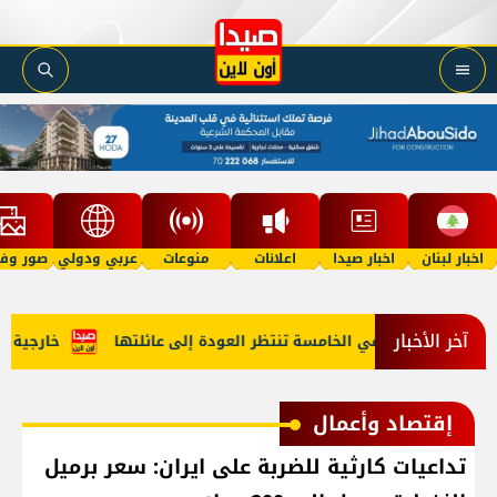
اخبار لبنان
اخبار صيدا
اعلانات
منوعات
عربي ودولي
صور وفي
آخر الأخبار
مل"؟ طفلة في الخامسة تنتظر العودة إلى عائلتها
خارجية أميركا
إقتصاد وأعمال
تداعيات كارثية للضربة على ايران: سعر برميل