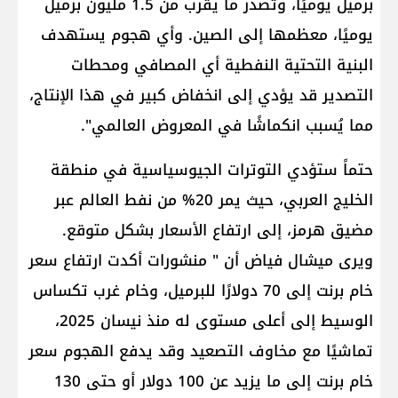
برميل يوميًا، وتُصدر ما يقرب من 1.5 مليون برميل
يوميًا، معظمها إلى الصين. وأي هجوم يستهدف
البنية التحتية النفطية أي المصافي ومحطات
التصدير قد يؤدي إلى انخفاض كبير في هذا الإنتاج،
مما يُسبب انكماشًا في المعروض العالمي".
حتماً ستؤدي التوترات الجيوسياسية في منطقة
الخليج العربي، حيث يمر 20% من نفط العالم عبر ​
مضيق هرمز​، إلى ارتفاع الأسعار بشكل متوقع.
ويرى ميشال فياض أن " منشورات أكدت ارتفاع سعر
خام برنت إلى 70 دولارًا للبرميل، وخام غرب تكساس
الوسيط إلى أعلى مستوى له منذ نيسان 2025،
تماشيًا مع مخاوف التصعيد وقد يدفع الهجوم سعر
خام برنت إلى ما يزيد عن 100 دولار أو حتى 130