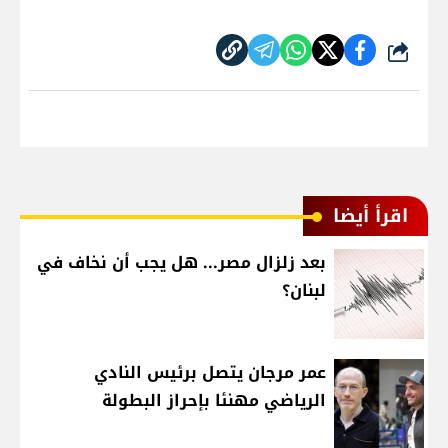
شارك
اقرأ أيضا
بعد زلزال مصر... هل يجب أن نخاف في
لبنان؟
عمر مرجان يتصل برئيس النادي
الرياضي مهنئا بإحراز البطولة