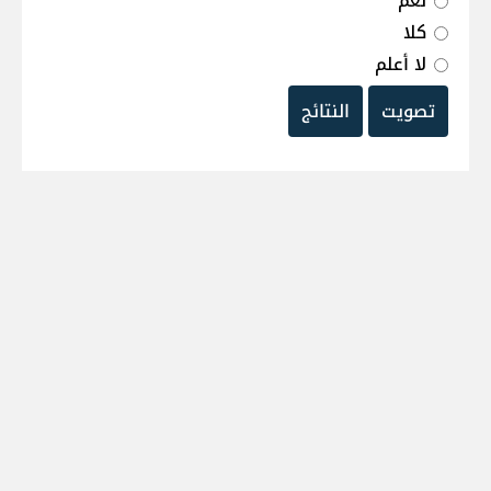
نعم
كلا
لا أعلم
تصويت
النتائج