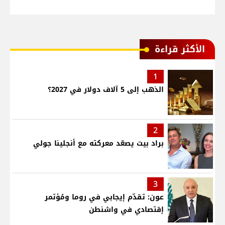
الأكثر قراءة
1
الذهب إلى 5 آلاف دولار في 2027؟
2
براد بيت يصعّد معركته مع أنجلينا جولي
3
عون: تقدّم إيجابي في روما ومُؤتمر
إقتصادي في واشنطن