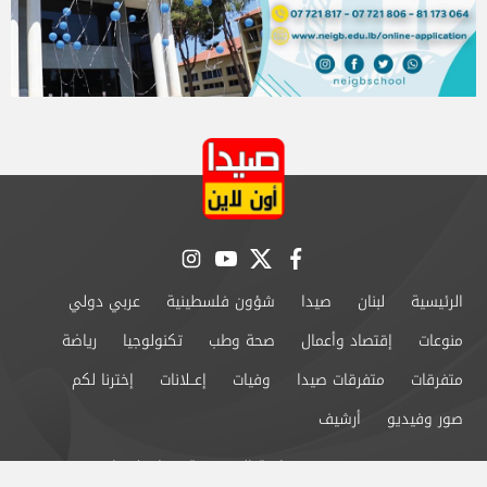
instagram
youtube
twitter
facebook
الرئيسية
لبنان
صيدا
شؤون فلسطينية
عربي دولي
منوعات
إقتصاد وأعمال
صحة وطب
تكنولوجيا
رياضة
متفرقات
متفرقات صيدا
وفيات
إعــلانات
إخترنا لكم
صور وفيديو
أرشيف
من نحن
سياسة الخصوصية
اتصل بنا