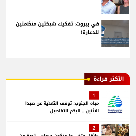
في بيروت: تفكيك شبكتين منظّمتين
للدعارة!
الأكثر قراءة
1
مياه الجنوب: توقف التغذية عن صيدا
الاثنين... اليكم التفاصيل
2
«لأوّل مرّة… ما منكون سوا»… تحية من