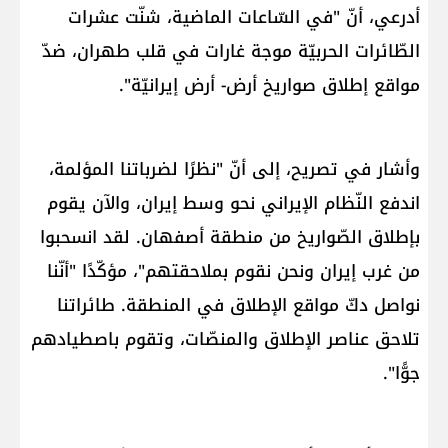
أدرعي، أنّ "في السّاعات الماضية، شنّت عشرات
الطّائرات الحربيّة موجة غارات في قلب ​طهران​، ضدّ
مواقع إطلاق صواريخ أرض- أرض إيرانيّة".
وأشار في تصريح، إلى أنّ "نظرًا لضرباتنا المؤلمة،
اندفع النّظام الإيراني نحو وسط إيران، والآن يقوم
بإطلاق الصّواريخ من منطقة أصفهان. لقد انسحبوا
من غرب إيران ونحن نقوم بملاحقتهم"، مؤكّدًا "أنّنا
نواصل دكّ مواقع الإطلاق في المنطقة. طائراتنا
تلاحق عناصر الإطلاق والمنصّات، وتقوم باصطيادهم
جوًّا".