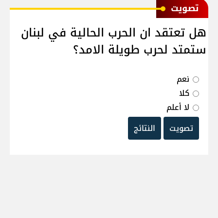
ﺗﺼﻮﻳﺖ
هل تعتقد ان الحرب الحالية في لبنان
ستمتد لحرب طويلة الامد؟
نعم
كلا
لا أعلم
تصويت
النتائج