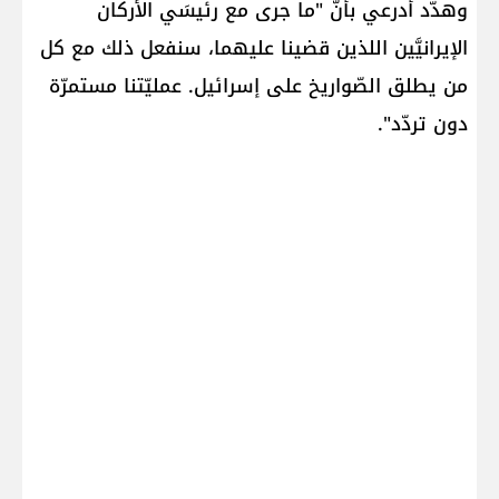
وهدّد أدرعي بأنّ "ما جرى مع رئيسَي الأركان
الإيرانيَّين اللذين قضينا عليهما، سنفعل ذلك مع كل
من يطلق الصّواريخ على إسرائيل. عمليّتنا مستمرّة
دون تردّد".