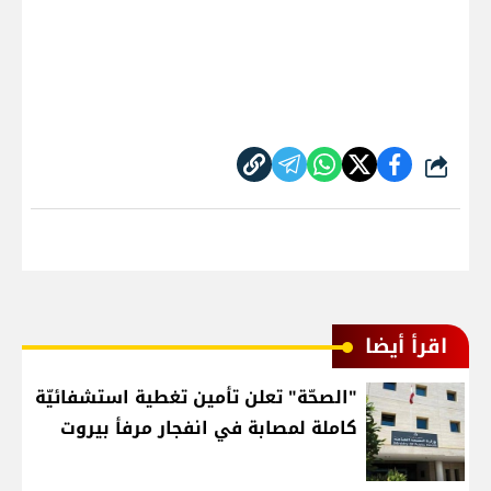
شارك
اقرأ أيضا
"الصحّة" تعلن تأمين تغطية استشفائيّة
كاملة لمصابة في انفجار مرفأ بيروت