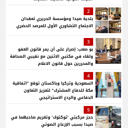
2
بلدية صيدا ومؤسسة الحريري تعقدان
الاجتماع التشاوري الأول للمرصد الحضري
3
بو صعب: إصرار على أن يمر قانون العفو
ولقاء في مكتبي الاثنين مع نقيبي الصحافة
والمحررين حول قانون الاعلام
4
السعودية وتركيا وباكستان توقع "اتفاقية
مكة للدفاع المشترك" لتعزيز التعاون
الدفاعي والردع الاستراتيجي
5
حجز مركبتي 'توكتوك' وتغريم صاحبهما في
صيدا بسبب الإزعاج الصوتي