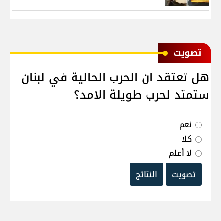
ﺗﺼﻮﻳﺖ
هل تعتقد ان الحرب الحالية في لبنان
ستمتد لحرب طويلة الامد؟
نعم
كلا
لا أعلم
تصويت
النتائج