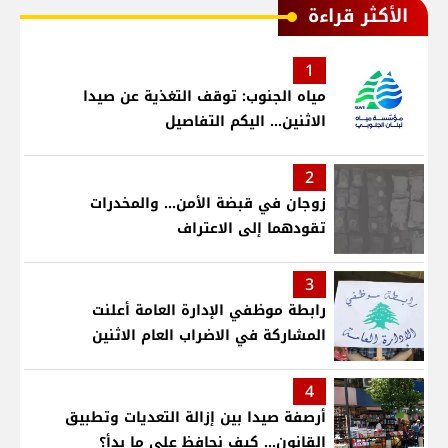
الأكثر قراءة
1
مياه الجنوب: توقف التغذية عن صيدا
الاثنين... اليكم التفاصيل
2
زوجان في قبضة الأمن... والمخدرات
تقودهما إلى الاعتراف
3
رابطة موظفي الإدارة العامة أعلنت
المشاركة في الاضراب العام الاثنين
4
أرصفة صيدا بين إزالة التعديات وتطبيق
القانون... كيف نحافظ على ما بدأ؟