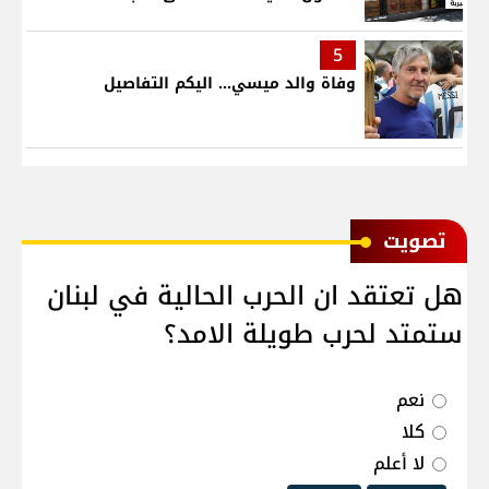
5
وفاة والد ميسي... اليكم التفاصيل
ﺗﺼﻮﻳﺖ
هل تعتقد ان الحرب الحالية في لبنان
ستمتد لحرب طويلة الامد؟
نعم
كلا
لا أعلم