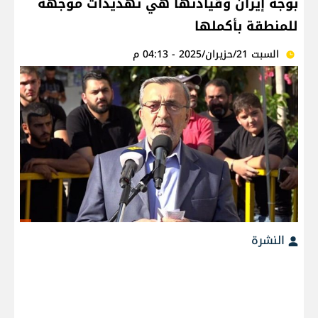
بوجه إيران وقيادتها هي تهديداتٌ موجهةٌ
للمنطقة بأكملها
السبت 21/حزيران/2025 - 04:13 م
النشرة