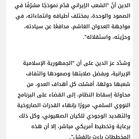
الدين أنّ "الشعب ال​إيران​ي قدّم نموذجًا مشرّفًا في
الصمود والوحدة، بمختلف أطيافه وانتماءاته، في
مواجهة العدوان الغاشم، مدافعًا عن سيادته،
وحرّيته، واستقلاله".
وشدّد عز الدين على أن "الجمهورية الإسلامية
الإيرانية، وبفضل صلابتها وصمودها والتفاف
شعبها حولها، أفشلت كل أهداف العدو، من
محاولة إسقاط النظام، إلى القضاء على البرنامج
النووي السلمي، مرورًا بإنهاء القدرات الصاروخية
والتهديد الوجودي للكيان الصهيوني، وكل ذلك
برعاية وتخطيط أمريكي مباشر، إلا أن هذه
المخططات باءت بالفشل".