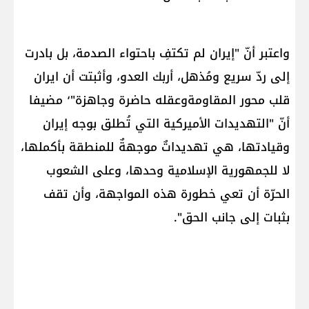
واعتبر أنّ "إيران لم تكتفِ باحتواء الصدمة، بل بادرت
إلى ردّ سريع ومُذهل، أربك العدو، وأثبتت أن ايران
قلب محور المقاومةوعقله حاضرة وجاهزة"٬ مضيفا
أنّ "التهديدات الأميركية التي تُطلق بوجه إيران
وقيادتها، هي تهديداتٌ موجهةٌ للمنطقة بأكملها،
لا للجمهورية الإسلامية وحدها، وعلى الشعوب
الحرّة أن تعي خطورة هذه المواجهة، وأن تقف
بثبات إلى جانب الحق".