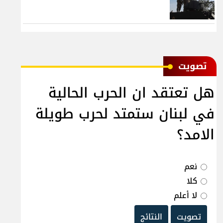
ﺗﺼﻮﻳﺖ
هل تعتقد ان الحرب الحالية
في لبنان ستمتد لحرب طويلة
الامد؟
نعم
كلا
لا أعلم
تصويت
النتائج