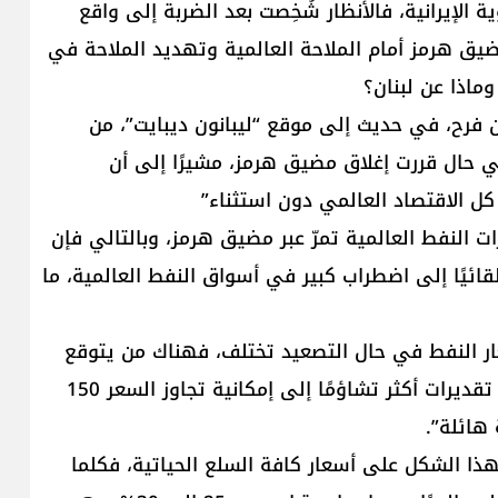
 الإيرانية، فالأنظار شُخِصت بعد الضربة إلى واقع
يق هرمز أمام الملاحة العالمية وتهديد الملاحة في
وماذا عن لبنان؟
ان فرح، في حديث إلى موقع “ليبانون ديبايت”، من
في حال قررت إغلاق مضيق هرمز، مشيرًا إلى أن
كل الاقتصاد العالمي دون استثناء”
روف أن نحو 25 إلى 30% من صادرات النفط العالمية تمرّ عبر مضيق هرمز، وبالتالي فإن
ئيًا إلى اضطراب كبير في أسواق النفط العالمية، ما
ر النفط في حال التصعيد تختلف، فهناك من يتوقع
ارتفاعها إلى ما فوق 100 دولار للبرميل، بينما تذهب تقديرات أكثر تشاؤمًا إلى إمكانية تجاوز السعر 150
هائلة”.
هذا الشكل على أسعار كافة السلع الحياتية، فكلما