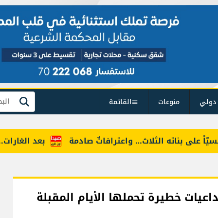
دولي
منوعات
القائمة
بحث
على بناته الثلاث… واعترافاتٌ صادمة
بعد الغارات... الجي
داعيات خطيرة تحملها الأيام المقبلة