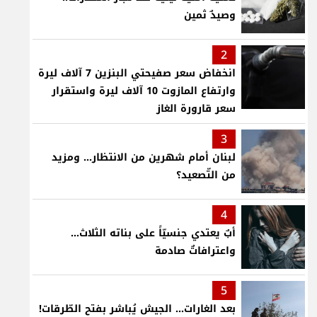
وصيدٌ ثمين
2
انخفاض سعر صفيحتي البنزين 7 آلاف ليرة
وارتفاع المازوت 10 آلاف ليرة واستقرار
سعر قارورة الغاز
3
لبنان أمام شهرين من الانتظار... ومزيد
من التّصعيد؟
4
أبٌ يعتدي جنسيّاً على بناته الثلاث…
واعترافاتٌ صادمة
5
بعد الغارات... الجيش يُباشر بفتح الطّرقات!