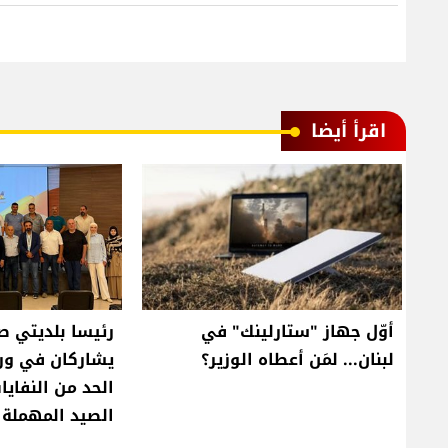
اقرأ أيضا
أوّل جهاز "ستارلينك" في
رئيسا بلديتي ص
لبنان... لمَن أعطاه الوزير؟
يشاركان في ور
الحد من النفايا
الصيد المهملة