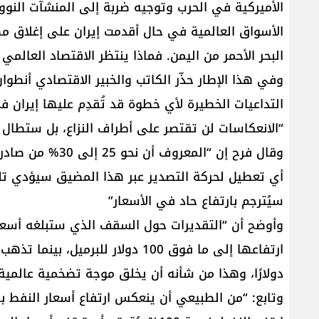
الأميركية في الحرب وتوجيه ضربة إلى المنشآت النووية
الأسواق العالمية في حال أقدمت إيران على إغلاق مض
البحر الأحمر من اليمن. فماذا ينتظر الاقتصاد العالمي 
وفي هذا الإطار حذّر الكاتب والخبير الاقتصادي أنطو
التداعيات الخطيرة لأي خطوة قد تُقدِم عليها إيران 
“الانعكاسات لن تقتصر على أطراف النزاع، بل ستطال 
وقال فرح إن “المع
أي تعطيل لحركة التصدير عبر هذا المضيق سيؤدي تلقا
سيُترجم بارتفاع حاد في الأسعار”
وأوضح أن “التقديرات حول السقف الذي ستبلغه أسعا
دولارًا، وهذا من شأنه أن يخلق موجة تضخمية عالمية 
وتابع: “من الطبيعي أن ينعكس ارتفاع أسعار النفط ب