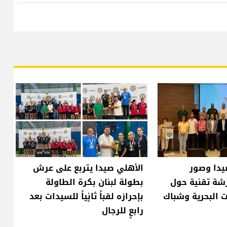
يدا وصور
الأهلي صيدا يتربع على عرش
شة تقنية حول
بطولة لبنان بكرة الطاولة
ت البحرية وشباك
بإحرازه لقباً ثانٍياً للسيدات بعد
رابعٍ للرجال