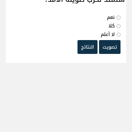
نعم
كلا
لا أعلم
تصويت
النتائج