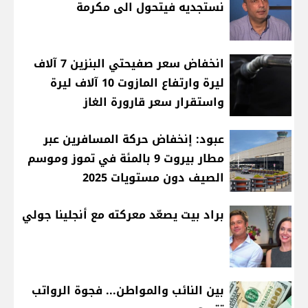
نستجديه فيتحول الى مكرمة
انخفاض سعر صفيحتي البنزين 7 آلاف
ليرة وارتفاع المازوت 10 آلاف ليرة
واستقرار سعر قارورة الغاز
عبود: إنخفاض حركة المسافرين عبر
مطار بيروت 9 بالمئة في تموز وموسم
الصيف دون مستويات 2025
براد بيت يصعّد معركته مع أنجلينا جولي
بين النائب والمواطن... فجوة الرواتب