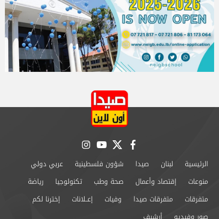
instagram
youtube
twitter
facebook
الرئيسية
لبنان
صيدا
شؤون فلسطينية
عربي دولي
منوعات
إقتصاد وأعمال
صحة وطب
تكنولوجيا
رياضة
متفرقات
متفرقات صيدا
وفيات
إعــلانات
إخترنا لكم
صور وفيديو
أرشيف