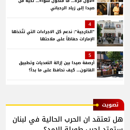
«لأوّل مرّة… ما منكون سوا»… تحية من
صيدا إلى زياد الرحباني
4
"الخارجية": ندعم كل الاجراءات التي تتّخذها
الإمارات حفاظاً على ملاحتها
5
أرصفة صيدا بين إزالة التعديات وتطبيق
القانون... كيف نحافظ على ما بدأ؟
ﺗﺼﻮﻳﺖ
هل تعتقد ان الحرب الحالية في لبنان
ستمتد لحرب طويلة الامد؟