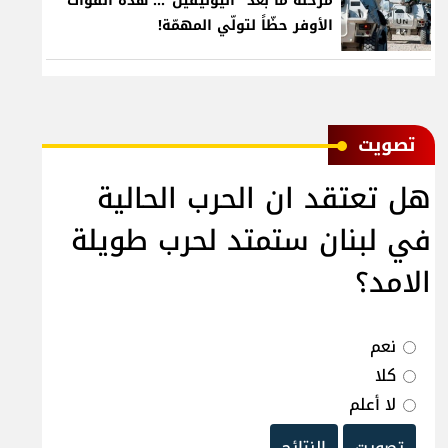
مرحلة ما بعد "اليونيفيل"... هذه القوّات
الأوفر حظّاً لتولّي المهمّة!
ﺗﺼﻮﻳﺖ
هل تعتقد ان الحرب الحالية
في لبنان ستمتد لحرب طويلة
الامد؟
نعم
كلا
لا أعلم
تصويت
النتائج