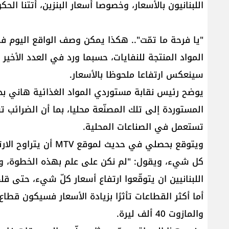
اللبنانيون بالأسعار، وخصوصا أسعار البنزين، أتتنا الح
"يا فرحة ما تمّت".. هكذا يمكن وصف الواقع اليوم ف
سينعكس ارتفاعا ملحوظا بالأسعار.
يوضح رئيس نقابة مستوردي المواد الغذائية هاني بحص
تستعمل في الصناعات المحلية.
كل شيء، ويقول: "لم نكن على علم بهذه الخطوة، وتف
اللبنانيين ان يتوقّعوا ارتفاع أسعار كلّ شيء، حتى ق
أما أكثر القطاعات تأثرًا بزيادة الأسعار فسيكون قطا
والمازوت 40 ألف ليرة.