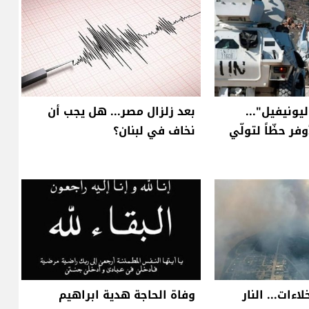
يونيفيل"...
بعد زلزال مصر... هل يجب أن
فر حظّاً لتولّي
نخاف في لبنان؟
ءات... النار
وفاة الحاجة هدية ابراهيم