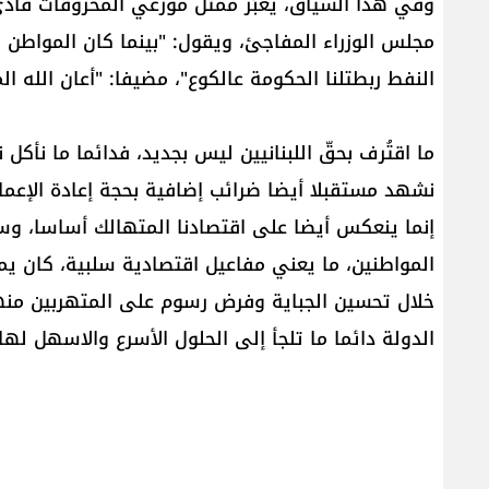
وفي هذا السياق، يعبّر ممثل موزّعي المحروقات فاد
مجلس الوزراء المفاجئ، ويقول: "بينما كان المواطن ي
النفط ربطتلنا الحكومة عالكوع"، مضيفا: "أعان الله الم
ما اقتُرف بحقّ اللبنانيين ليس بجديد، فدائما ما نأك
نشهد مستقبلا أيضا ضرائب إضافية بحجة إعادة الإعمار
إنما ينعكس أيضا على اقتصادنا المتهالك أساسا، وسي
المواطنين، ما يعني مفاعيل اقتصادية سلبية، كان ي
خلال تحسين الجباية وفرض رسوم على المتهربين منها، و
الدولة دائما ما تلجأ إلى الحلول الأسرع والاسهل لها،