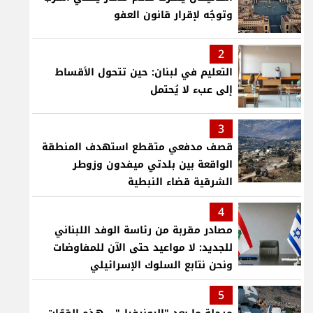
وتوجُه لإقرار قانون العفو
2
التعليم في لبنان: حين تتحول الأقساط
إلى عبء لا يُحتمل
3
قصف مدفعي متقطع استهدف المنطقة
الواقعة بين بلدتي ميفدون وزوطر
الشرقية قضاء النبطية
4
مصادر مقربة من رئاسة الوفد اللبناني
للجديد: لا مواعيد حتى الآن للمفاوضات
ونحن نتابع السلوك الإسرائيلي
5