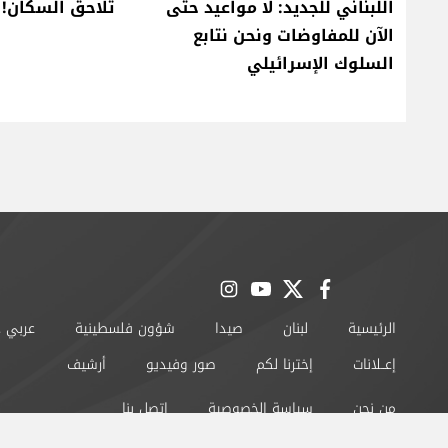
اللبناني للجديد: لا مواعيد حتى
تلاحق السكان!
الآن للمفاوضات ونحن نتابع
السلوك الإسرائيلي
instagram
youtube
twitter
facebook
الرئيسية
لبنان
صيدا
شؤون فلسطينية
عربي 
إعــلانات
إخترنا لكم
صور وفيديو
أرشيف
من نحن
سياسة الخصوصية
اتصل بنا
©2024 صيدا اون لاين All Rights Reserved.