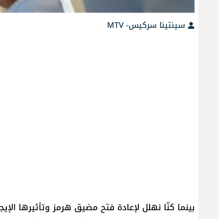
سينتينا سركيس- MTV
بينما كنّا نهلل لإعادة فتح مضيق هرمز وتأثيرها الإي