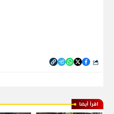
شارك
اقرأ أيضا