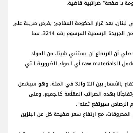
كومة بـ"صفعة" ضرائبية قاضية.
ي لبنان، بعد قرار الحكومة المفاجئ بفرض ضريبة على
المواد المنتجة للنفايات، حسبما ورد في العدد الأخير من الجريدة الرسمية المرسوم رقم 3214، مما
لي أن الارتفاع لن يستثني شيئا، من المواد
المستوردة إلى تلك المصنّعة محليا، بما أن الضرائب تشمل الـraw materials أي المواد الضرورية التي
ويتوقع بحصلي في حديث لموقع MTV أن يتراوح الارتفاع بالأسعار بين الـ2 والـ3 في المئة، وهو سيشمل
اجأنا بهذه الضرائب المقنّعة كالجميع، وعلى
لم الرصاص سيرتفع ثمنه".
ع المحروقات، مع ارتفاع سعر صفيحة كل من البنزين