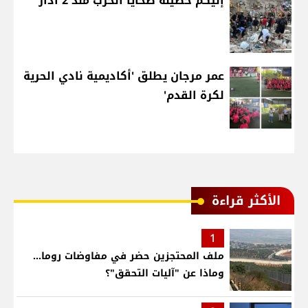
إليكم حصيلة ضحايا الحرب منذ 2 آذار
عمر مرجان يطلق 'أكاديمية نادي الحرية
لكرة القدم'
الأكثر قراءة
1
ملف المحتجزين حضر في مفاوضات روما...
وماذا عن "آليات التحقق"؟