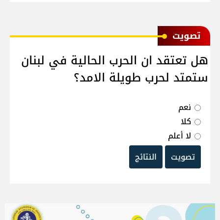
ﺗﺼﻮﻳﺖ
هل تعتقد ان الحرب الحالية في لبنان
ستمتد لحرب طويلة الامد؟
نعم
كلا
لا أعلم
تصويت
النتائج