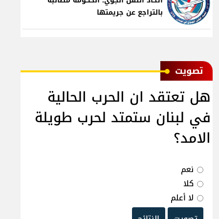
اتحاد النقل الجوي: الحكومة مطالبة
بالتراجع عن جريمتها
ﺗﺼﻮﻳﺖ
هل تعتقد ان الحرب الحالية
في لبنان ستمتد لحرب طويلة
الامد؟
نعم
كلا
لا أعلم
تصويت
النتائج