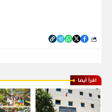
شارك
اقرأ أيضا