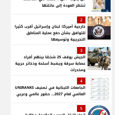
تنتظر العودة إلى عائلتها
2
خارجية أميركا: لبنان وإسرائيل أقرب كثيرا
للتوافق بشأن دفع عملية المناطق
التجريبية وتوسيعها
3
الجيش يوقف 25 شخصًا بينهم أفراد
عصابة سرقة ويضبط أسلحة وذخائر حربية
ومخدرات
4
الجامعات اللبنانية في تصنيف UNIRANKS
العالمي لعام 2027... حضور عالمي وعربي
5