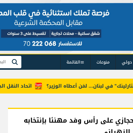
دولي
منوعات
القائمة
بحث
 لبنان... لمَن أعطاه الوزير؟
اتحاد النقل الجوي: الحك
ازي على رأس وفد مهنئا بإنتخابه
 الزهراني