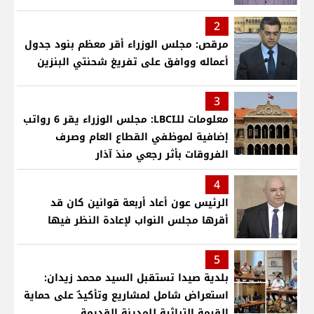
2
مرقص: مجلس الوزراء أقر معظم بنود جدول
أعماله ووافق على تفريغ شحنتي البنزين
3
معلومات للـLBCI: مجلس الوزراء يقر 6 رواتب
إضافية لموظفي القطاع العام وصرف
الفروقات بأثر رجعي منذ آذار
4
الرئيس عون أعاد أربعة قوانين كان قد
أقرها مجلس النواب لإعادة النظر فيها
5
بلدية صيدا تستقبل السيد محمد زيدان:
استعراض شامل لمشاريع وتأكيدٌ على حماية
القيمة التراثية للمدينة القديمة