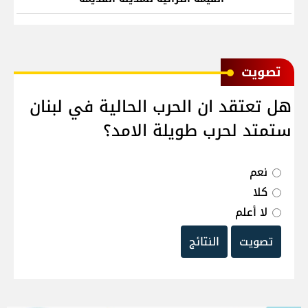
ﺗﺼﻮﻳﺖ
هل تعتقد ان الحرب الحالية في لبنان
ستمتد لحرب طويلة الامد؟
نعم
كلا
لا أعلم
تصويت
النتائج