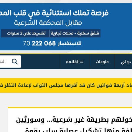
دولي
منوعات
القائمة
بحث
 قوانين كان قد أقرها مجلس النواب لإعادة النظر فيها
ون لدخولهم بطريقة غير شرعية... وسوريَّين
تلفة منها تشكيل عصابة سلب بقوة