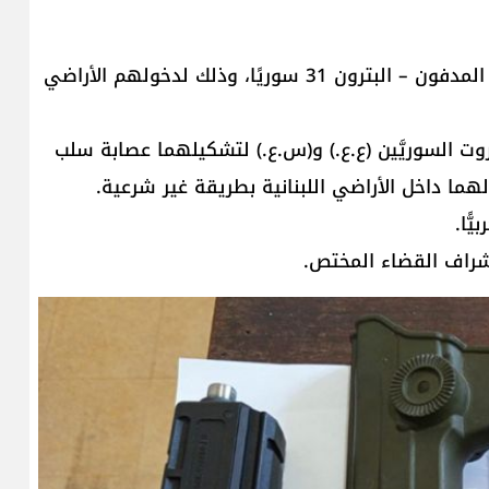
بتاريخ 4/ 7/ 2025، أوقفت وحدة من الجيش عند حاجز المدفون – البترون 31 سوريًا، وذلك لدخولهم الأراضي
وت السوريَّين (ع.ع.) و(س.ع.) لتشكيلهما عصابة سلب
هما داخل الأراضي اللبنانية بطريقة غير شرعية.
ًا.
شراف القضاء المختص.