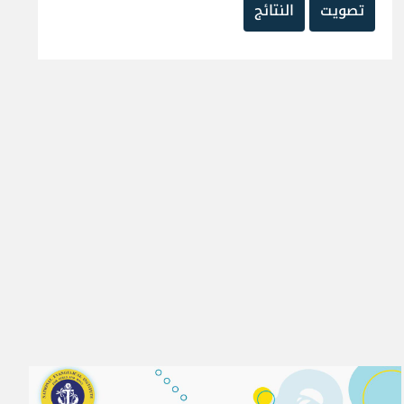
تصويت
النتائج