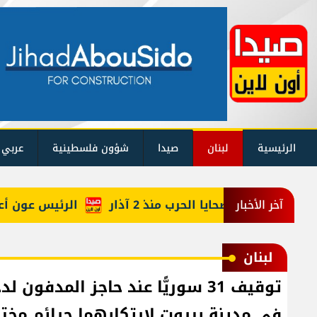
الرئيسية
لبنان
صيدا
شؤون فلسطينية
عربي 
حصيلة ضحايا الحرب منذ 2 آذار
الرئيس عون أعاد أربعة
آخر الأخبار
لبنان
توقيف 31 سوريًّا عند حاجز المدف
في مدينة بيروت لارتكابهما جرائم مخ