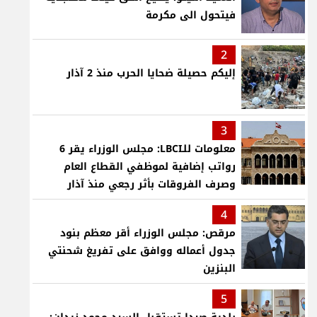
فيتحول الى مكرمة
2
إليكم حصيلة ضحايا الحرب منذ 2 آذار
3
معلومات للـLBCI: مجلس الوزراء يقر 6
رواتب إضافية لموظفي القطاع العام
وصرف الفروقات بأثر رجعي منذ آذار
4
مرقص: مجلس الوزراء أقر معظم بنود
جدول أعماله ووافق على تفريغ شحنتي
البنزين
5