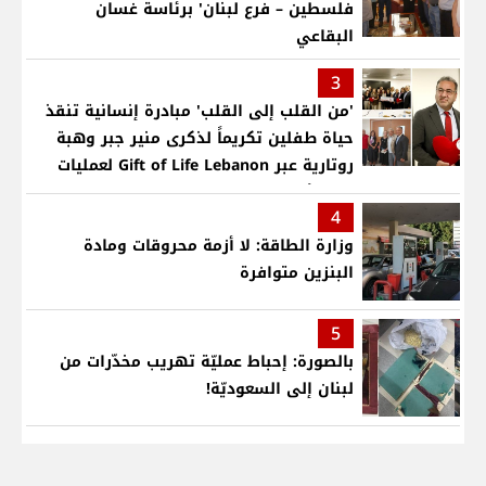
فلسطين – فرع لبنان' برئاسة غسان
البقاعي
3
'من القلب إلى القلب' مبادرة إنسانية تنقذ
حياة طفلين تكريماً لذكرى منير جبر وهبة
روتارية عبر Gift of Life Lebanon لعمليات
قلب لأطفال في مستشفى حمود الجامعي
4
وزارة الطاقة: لا أزمة محروقات ومادة
البنزين متوافرة
5
بالصورة: إحباط عمليّة تهريب مخدّرات من
لبنان إلى السعوديّة!