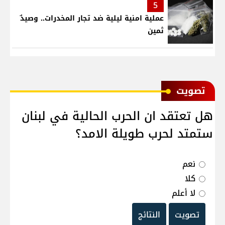
5
عملية امنية ليلية ضد تجار المخدرات.. وصيدٌ
ثمين
ﺗﺼﻮﻳﺖ
هل تعتقد ان الحرب الحالية في لبنان
ستمتد لحرب طويلة الامد؟
نعم
كلا
لا أعلم
تصويت
النتائج