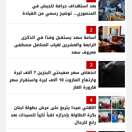
بعد استهداف جرافة للجيش في
المنصوري... توضيح رسمي من القيادة
2
أسامة سعد يستقبل وفدًا في الذكرى
الرابعة والعشرين لغياب المناضل مصطفى
معروف سعد
3
انخفاض سعر صفيحتي البنزين 7 آلاف ليرة
وارتفاع المازوت 10 آلاف ليرة واستقرار سعر
قارورة الغاز
4
الأهلي صيدا يتربع على عرش بطولة لبنان
بكرة الطاولة بإحرازه لقباً ثانٍياً للسيدات بعد
رابعٍ للرجال