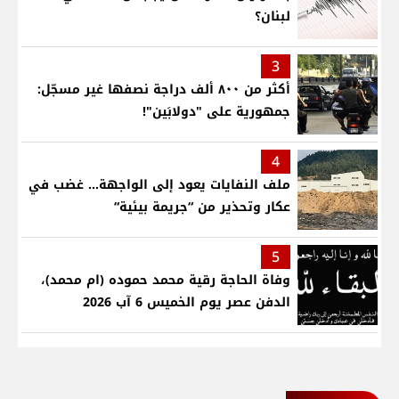
لبنان؟
3
أكثر من ٨٠٠ ألف دراجة نصفها غير مسجّل:
جمهورية على "دولابَين"!
4
ملف النفايات يعود إلى الواجهة… غضب في
عكار وتحذير من “جريمة بيئية“
5
وفاة الحاجة رقية محمد حموده (ام محمد)،
الدفن عصر يوم الخميس 6 آب 2026