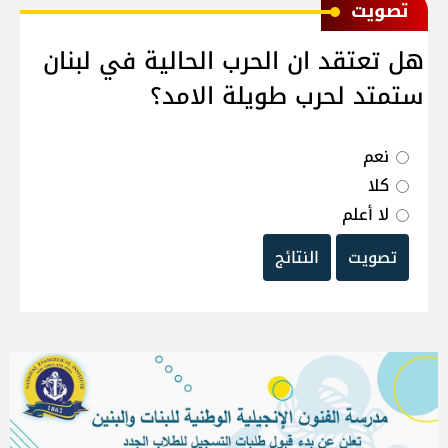
ﺗﺼﻮﻳﺖ
هل تعتقد ان الحرب الحالية في لبنان
ستمتد لحرب طويلة الامد؟
نعم
كلا
لا أعلم
تصويت
النتائج