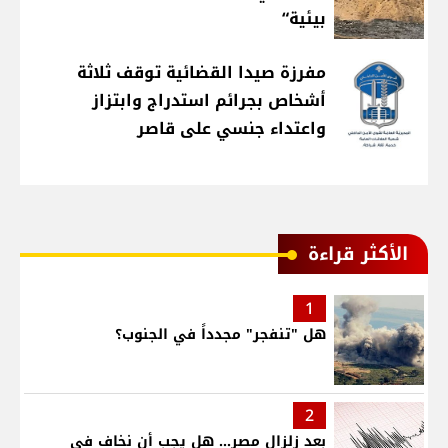
بيئية“
مفرزة صيدا القضائية توقف ثلاثة
أشخاص بجرائم استدراج وابتزاز
واعتداء جنسي على قاصر
الأكثر قراءة
1
هل "تنفجر" مجدداً في الجنوب؟
2
بعد زلزال مصر... هل يجب أن نخاف في