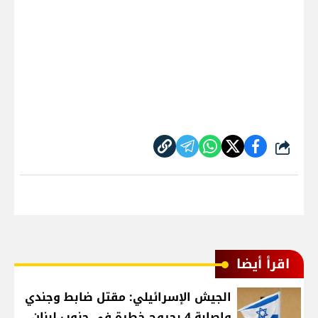
شارك
اقرأ أيضا
الجيش الإسرائيلي: مقتل ضابط وجندي
وإصابة 4 بجروح خطرة في جنوب لبنان