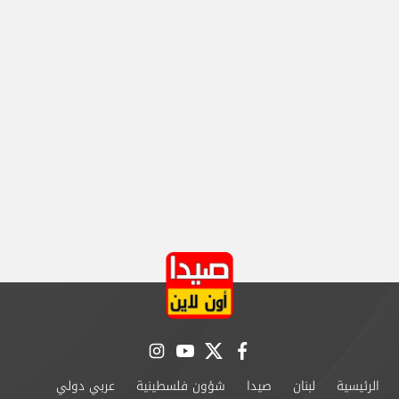
instagram
youtube
twitter
facebook
الرئيسية
لبنان
صيدا
شؤون فلسطينية
عربي دولي