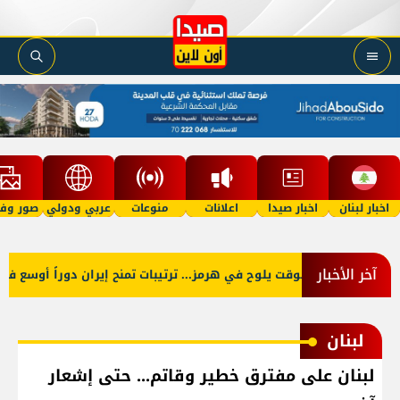
اخبار لبنان
اخبار صيدا
اعلانات
منوعات
عربي ودولي
صور وفي
آخر الأخبار
اتفاق موقت يلوح في هرمز... ترتيبات تمنح إيران دوراً أوسع في حر
لبنان
لبنان على مفترق خطير وقاتم... حتى إشعار