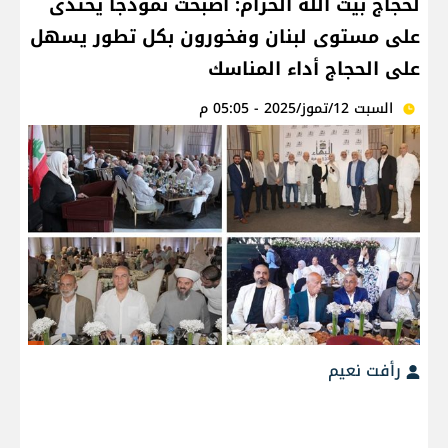
لحجاج بيت الله الحرام: أصبحَت نموذجاً يُحتذى
على مستوى لبنان وفخورون بكل تطور يسهل
على الحجاج أداء المناسك
السبت 12/تموز/2025 - 05:05 م
رأفت نعيم