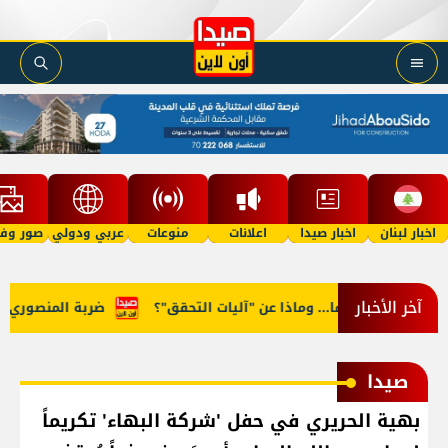
اخبار لبنان
اخبار صيدا
اعلانات
منوعات
عربي ودولي
صور وفي
آخر الأخبار
 وماذا عن "آليات التحقق"؟
ضربة المنصوري... رسالة للجيش اللبن
صيدا
بهية الحريري في حفل 'شركة البهاء' تكريماً