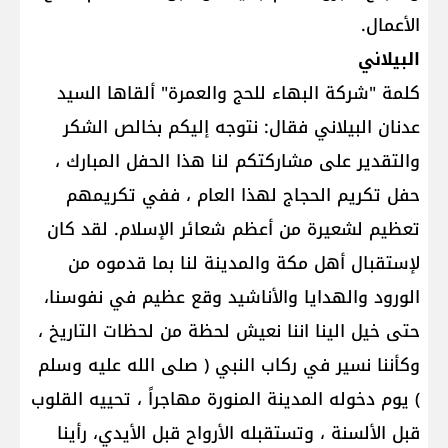
الأعمال.
البيلاني
كلمة "شركة البهاء للحج والعمرة" ألقاها السيد
عدنان البيلاني فقال: نتوجه إليكم بخالص الشكر
والتقدير على مشاركتكم لنا هذا الحفل المبارك ،
حفل تكريم الحجاج لهذا العام ، ففي تكريمهم
تعظيم لشعيرة من أعظم شعائر الإسلام. لقد كان
لإستقبال أهل مكة والمدينة لنا بما قدموه من
الورود والهدايا والأناشيد وقع عظيم في نفوسنا،
حتى خيل الينا اننا نعيش لحظة من لحظات التاريخ ،
وكأننا نسير في ركاب النبي ( صلى الله عليه وسلم
) يوم دخوله المدينة المنورة مهاجراً ، تحييه القلوب
قبل الألسنة ، وتستقبله الأرواح قبل الأيدي، رأينا