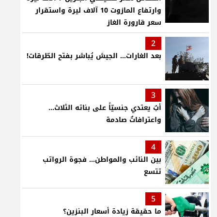
وارتفاع المازوت 10 آلاف ليرة واستقرار
سعر قارورة الغاز
2
بعد الغارات... الجيش يُباشر بفتح الطّرقات!
3
أبٌ يعتدي جنسيّاً على بناته الثلاث…
واعترافاتٌ صادمة
4
بين النائب والمواطن... فجوة الرواتب
تتسع
5
ما حقيقة زيادة أسعار البنزين؟