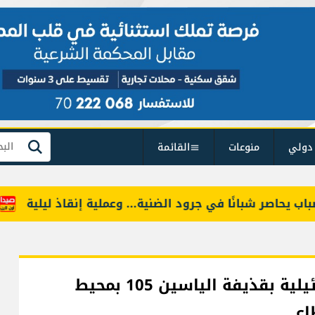
دولي
منوعات
القائمة
بحث
حاصر شبانًا في جرود الضنية... وعملية إنقاذ ليلية
بين 
القسام: استهدفنا دبابة ميركافا اسرائيلية بقذيفة الياسين 105 بمحيط
اع