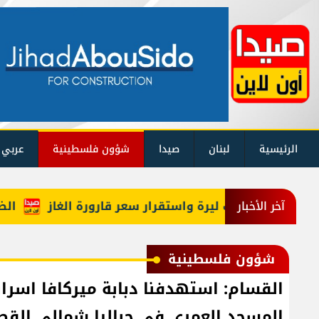
الرئيسية
لبنان
صيدا
شؤون فلسطينية
عربي 
الضباب ي
آخر الأخبار
شؤون فلسطينية
المسجد العمري في جباليا شمالي القط