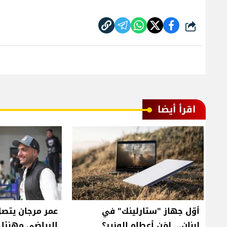
شارك
اقرأ أيضا
أوّل جهاز "ستارلينك" في
عمر مرجان يتصل
لبنان... لمَن أعطاه الوزير؟
الرياضي مهنئا ب