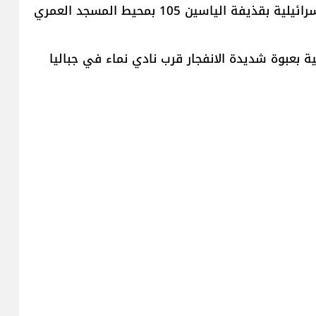
اعلنت ​كتائب القسام​ بانها استهدفت دبابة ميركافا اسرائيلية بقذيفة الياسين 105 بمحيط المسجد العمري
ة بعبوة شديدة الانفجار قرب نادي نماء في جباليا