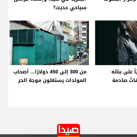
سياحي حديث؟
ً على بناته
من 300 إلى 450 دولارًا... أصحاب
اتٌ صادمة
المولدات يستغلون موجة الحر