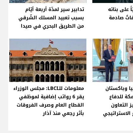
ً على بناته
تدابير سير لمدّة أربعة أيّام
اتٌ صادمة
بسبب تعبيد المسلك الشّرقي
من الطريق البحري في صيدا
ا وباكستان
معلومات للـLBCI: مجلس الوزراء
كة للدفاع
يقر 6 رواتب إضافية لموظفي
 التعاون
القطاع العام وصرف الفروقات
 الاستراتيجي
بأثر رجعي منذ آذار