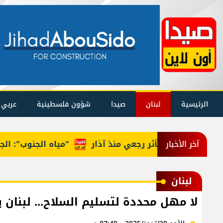
الرئيسية
لبنان
صيدا
شؤون فلسطينية
عربي 
"مياه الجنوب": الجيش ا
آخر الأخبار
لبنان
لا مهل محددة لتسليم السلاح... لبنان يس