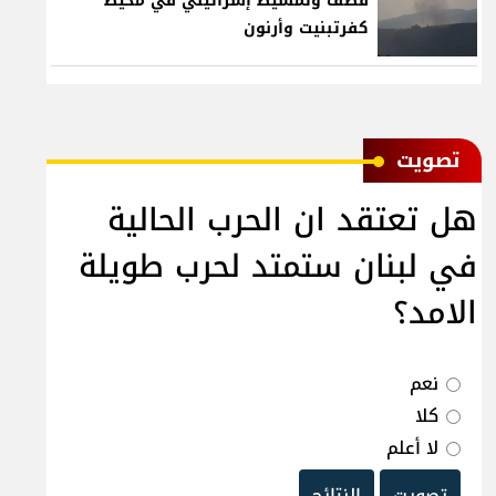
قصف وتمشيط إسرائيلي في محيط
كفرتبنيت وأرنون
ﺗﺼﻮﻳﺖ
هل تعتقد ان الحرب الحالية
في لبنان ستمتد لحرب طويلة
الامد؟
نعم
كلا
لا أعلم
تصويت
النتائج