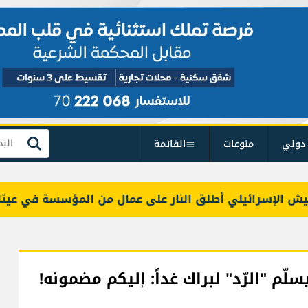
دولي
منوعات
القائمة
بحث
لإسرائيلي أطلق النار على عمال من المؤسسة في عيتا الجب
لّم "الرّد" لبراك غداً: إليكم مضمونه!