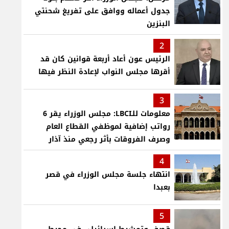
جدول أعماله ووافق على تفريغ شحنتي
البنزين
2
الرئيس عون أعاد أربعة قوانين كان قد
أقرها مجلس النواب لإعادة النظر فيها
3
معلومات للـLBCI: مجلس الوزراء يقر 6
رواتب إضافية لموظفي القطاع العام
وصرف الفروقات بأثر رجعي منذ آذار
4
انتهاء جلسة مجلس الوزراء في قصر
بعبدا
5