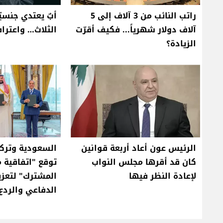
راتب النائب من 3 آلاف إلى 5
أبٌ يعتدي جنسيّا
آلاف دولار شهرياً... فكيف أقرّت
الثلاث… واعتراف
الزيادة؟
الرئيس عون أعاد أربعة قوانين
السعودية وتركي
كان قد أقرها مجلس النواب
توقع "اتفاقية م
لإعادة النظر فيها
المشترك" لتعزيز
الدفاعي والردع