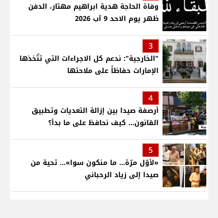
وفاة الحاجة هدية ابراهيم مهتار، الدفن
ظهر يوم الاحد 9 آب 2026
3
"الخارجية": ندعم كل الاجراءات التي تتّخذها
الإمارات حفاظاً على ملاحتها
4
أرصفة صيدا بين إزالة التعديات وتطبيق
القانون... كيف نحافظ على ما بدأ؟
5
«لأوّل مرّة… ما منكون سوا»… تحية من
صيدا إلى زياد الرحباني