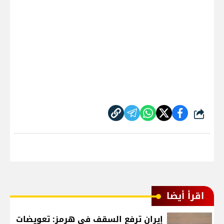
شارك
اقرأ أيضا
إيران ترفع السقف في هرمز: تعويضات