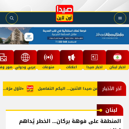
اخبار لبنان
اخبار صيدا
اعلانات
منوعات
عربي ودولي
صور وفي
آخر الأخبار
قف التغذية عن صيدا الاثنين... اليكم التفاصيل
«لأوّل مرّة… ما م
لبنان
المنطقة على فوهة بركان... الخطر يُداهم