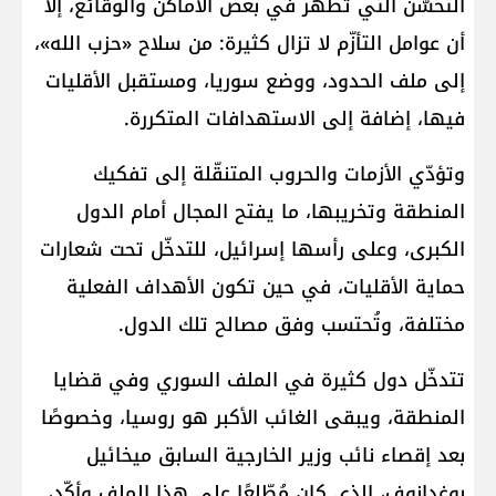
التحسّن التي تظهر في بعض الأماكن والوقائع، إلا
أن عوامل التأزّم لا تزال كثيرة: من سلاح «حزب الله»،
إلى ملف الحدود، ووضع سوريا، ومستقبل الأقليات
فيها، إضافة إلى الاستهدافات المتكررة.
وتؤدّي الأزمات والحروب المتنقّلة إلى تفكيك
المنطقة وتخريبها، ما يفتح المجال أمام الدول
الكبرى، وعلى رأسها إسرائيل، للتدخّل تحت شعارات
حماية الأقليات، في حين تكون الأهداف الفعلية
مختلفة، وتُحتسب وفق مصالح تلك الدول.
تتدخّل دول كثيرة في الملف السوري وفي قضايا
المنطقة، ويبقى الغائب الأكبر هو روسيا، وخصوصًا
بعد إقصاء نائب وزير الخارجية السابق ميخائيل
بوغدانوف، الذي كان مُطّلعًا على هذا الملف وأكّد،