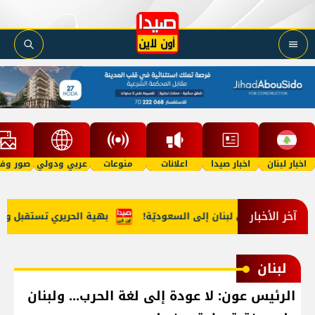
اخبار لبنان
اخبار صيدا
اعلانات
منوعات
عربي ودولي
صور وفي
آخر الأخبار
يب مخدّرات من لبنان إلى السعوديّة!
بهية الحريري تستقبل وفداً م
لبنان
الرئيس عون: لا عودة إلى لغة الحرب... ولبنان