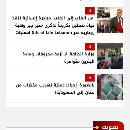
3
'من القلب إلى القلب' مبادرة إنسانية تنقذ
حياة طفلين تكريماً لذكرى منير جبر وهبة
روتارية عبر Gift of Life Lebanon لعمليات
قلب لأطفال في مستشفى حمود الجامعي
4
وزارة الطاقة: لا أزمة محروقات ومادة
البنزين متوافرة
5
بالصورة: إحباط عمليّة تهريب مخدّرات من
لبنان إلى السعوديّة!
ﺗﺼﻮﻳﺖ