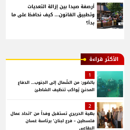
أرصفة صيدا بين إزالة التعديات
وتطبيق القانون... كيف نحافظ على ما
بدأ؟
الأكثر قراءة
1
بالصّور: من الشّمال إلى الجنوب... الدفاع
المدنيّ يُواكب تنظيف الشاطئ
2
بهية الحريري تستقبل وفداً من 'اتحاد عمال
فلسطين – فرع لبنان' برئاسة غسان
البقاعي