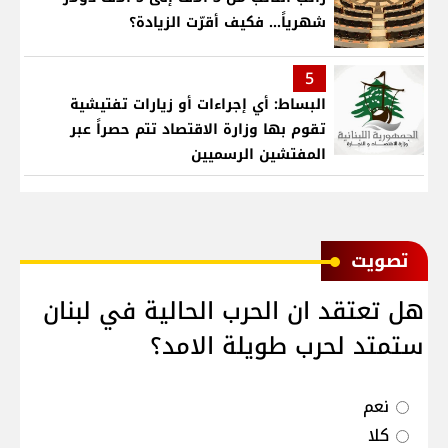
شهرياً... فكيف أقرّت الزيادة؟
5
البساط: أي إجراءات أو زيارات تفتيشية
تقوم بها وزارة الاقتصاد تتم حصراً عبر
المفتشين الرسميين
ﺗﺼﻮﻳﺖ
هل تعتقد ان الحرب الحالية في لبنان
ستمتد لحرب طويلة الامد؟
نعم
كلا