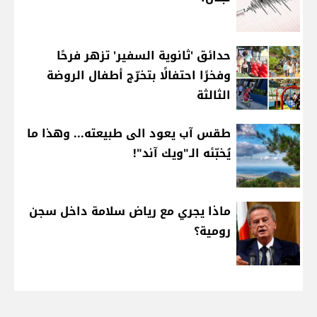
حدائق 'ثانوية السفير' تزهر فرحًا
وفخرًا احتفالًا بتخرّج أطفال الروضة
الثالثة
طقس آب يعود الى طبيعته... وهذا ما
يُخبّئه الـ"ويك آند"!
ماذا يجري مع رياض سلامة داخل سجن
رومية؟