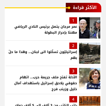
الأكثر قراءة
1
عمر مرجان يتصل برئيس النادي الرياضي
مهنئا بإحراز البطولة
2
إسرائيليّون تسلّلوا الى لبنان... وهذا ما حلّ
بهم
3
الأدلة تفتح ملف جريمة حرب... اتهام
حقوقي يلاحق إسرائيل باستهداف آمال
خليل وزينب فرج
4
راتب النائب من 3 آلاف إلى 5 آلاف دولار