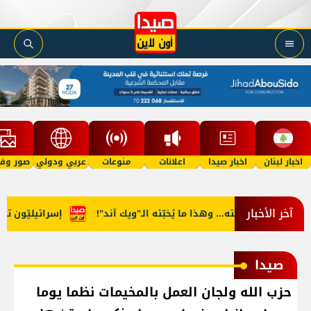
اخبار لبنان
اخبار صيدا
اعلانات
منوعات
عربي ودولي
صور وفي
آخر الأخبار
. وهذا ما يُخبّئه الـ"ويك آند"!
إسرائيليّون تسلّلوا الى لبنان...
صيدا
حزب الله ولجان العمل بالمخيمات نظما يوما