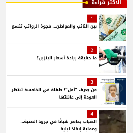
الأكثر قراءة
1
بين النائب والمواطن... فجوة الرواتب تتسع
2
ما حقيقة زيادة أسعار البنزين؟
3
من يعرف "أمل"؟ طفلة في الخامسة تنتظر
العودة إلى عائلتها
4
الضباب يحاصر شبانًا في جرود الضنية...
وعملية إنقاذ ليلية