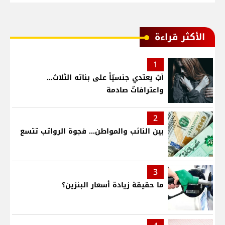
الأكثر قراءة
1
أبٌ يعتدي جنسيّاً على بناته الثلاث…
واعترافاتٌ صادمة
2
بين النائب والمواطن... فجوة الرواتب تتسع
3
ما حقيقة زيادة أسعار البنزين؟