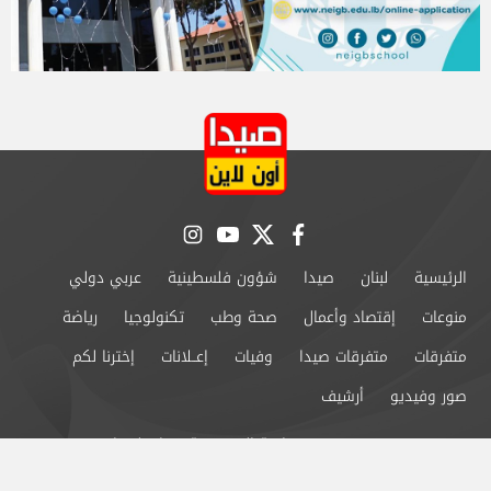
instagram
youtube
twitter
facebook
الرئيسية
لبنان
صيدا
شؤون فلسطينية
عربي دولي
منوعات
إقتصاد وأعمال
صحة وطب
تكنولوجيا
رياضة
متفرقات
متفرقات صيدا
وفيات
إعــلانات
إخترنا لكم
صور وفيديو
أرشيف
من نحن
سياسة الخصوصية
اتصل بنا
©2024 صيدا اون لاين All Rights Reserved.