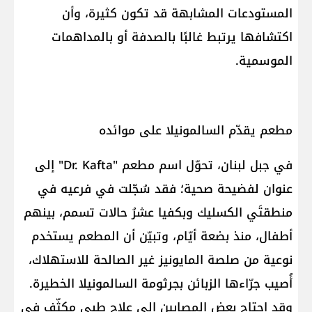
المستودعات المشابهة قد تكون كثيرة، وأن
اكتشافها يرتبط غالبًا بالصدفة أو بالمداهمات
الموسمية.
مطعم يقدّم السالمونيلا على موائده
في جبل لبنان، تحوّل اسم مطعم "Dr. Kafta" إلى
عنوان لفضيحة صحية؛ فقد سُجّلت في فرعيه في
منطقتَي الكسليك وبكفيا عشرُ حالات تسمم، بينهم
أطفال، منذ بضعة أيّام، وتبيّن أن المطعم يستخدم
نوعية من صلصة المايونيز غير الصالحة للاستهلاك،
أُصيب جرّاءها الزبائن بجرثومة السالمونيلا الخطيرة.
وقد احتاج بعض المصابين إلى علاج طبي مكثّف في