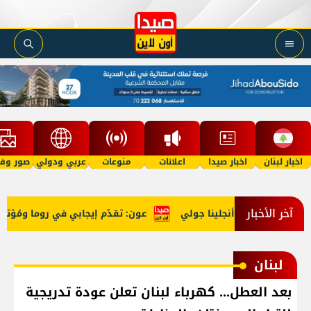
اخبار لبنان
اخبار صيدا
اعلانات
منوعات
عربي ودولي
صور وفي
آخر الأخبار
ّد معركته مع أنجلينا جولي
عون: تقدّم إيجابي في روما ومُؤتمر 
لبنان
بعد العطل... كهرباء لبنان تعلن عودة تدريجية