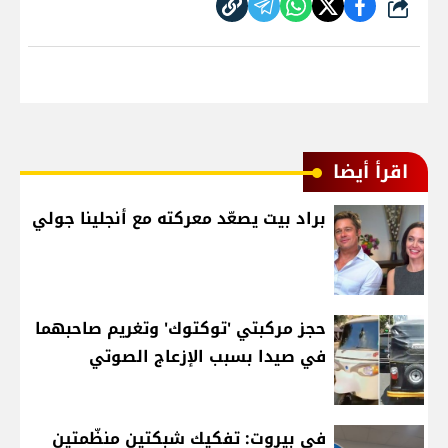
شارك
اقرأ أيضا
براد بيت يصعّد معركته مع أنجلينا جولي
حجز مركبتي 'توكتوك' وتغريم صاحبهما
في صيدا بسبب الإزعاج الصوتي
في بيروت: تفكيك شبكتين منظّمتين