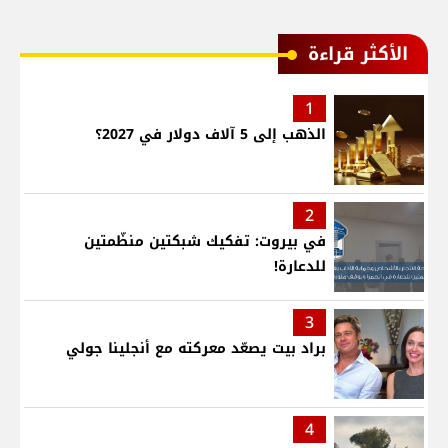
الأكثر قراءة
1
الذهب إلى 5 آلاف دولار في 2027؟
2
في بيروت: تفكيك شبكتين منظّمتين
للدعارة!
3
براد بيت يصعّد معركته مع أنجلينا جولي
4