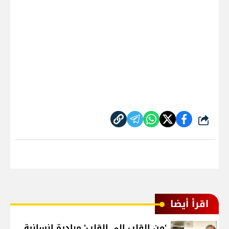
شارك
اقرأ أيضا
'من القلب إلى القلب' مبادرة إنسانية