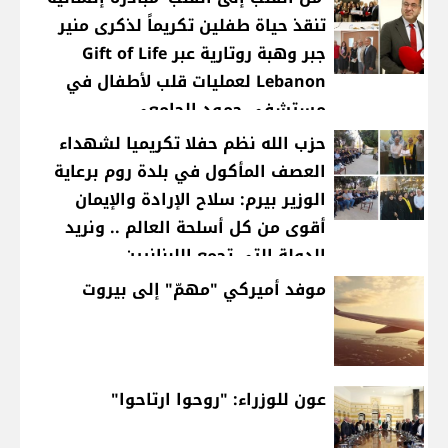
تنقذ حياة طفلين تكريماً لذكرى منير
جبر وهبة روتارية عبر Gift of Life
Lebanon لعمليات قلب لأطفال في
مستشفى حمود الجامعي
حزب الله نظم حفلا تكريميا لشهداء
العصف المأكول في بلدة روم برعاية
الوزير بيرم: سلاح الإرادة والإيمان
أقوى من كل أسلحة العالم .. ونريد
الدولة التي تجمع اللبنانيين
موفد أميركي "مهمّ" إلى بيروت
عون للوزراء: "روحوا ارتاحوا"