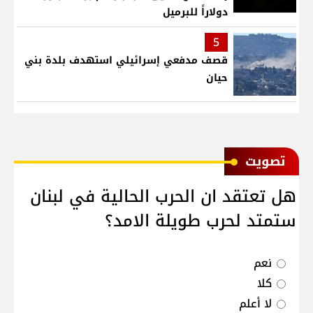
دولاراً للبرميل
5
قصف مدفعي إسرائيلي استهدف بلدة بني
حيان
ﺗﺼﻮﻳﺖ
هل تعتقد ان الحرب الحالية في لبنان
ستمتد لحرب طويلة الامد؟
نعم
كلا
لا أعلم