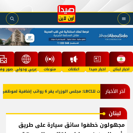
اخبار لبنان
اخبار صيدا
اعلانات
منوعات
عربي ودولي
صور وفي
آخر الأخبار
معلومات للـLBCI: مجلس الوزراء يقر 6 رواتب إضافية لموظفي القطاع العام وصرف الفروقات بأثر رجعي منذ آذار
لبنان
مجهولون خطفوا سائق سيارة على طريق