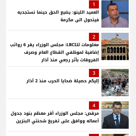
1
العميد اللينو: يضيع الحق حينما نستجديه
فيتحول الى مكرمة
2
معلومات للـLBCI: مجلس الوزراء يقر 6 رواتب
إضافية لموظفي القطاع العام وصرف
الفروقات بأثر رجعي منذ آذار
3
إليكم حصيلة ضحايا الحرب منذ 2 آذار
4
مرقص: مجلس الوزراء أقر معظم بنود جدول
أعماله ووافق على تفريغ شحنتي البنزين