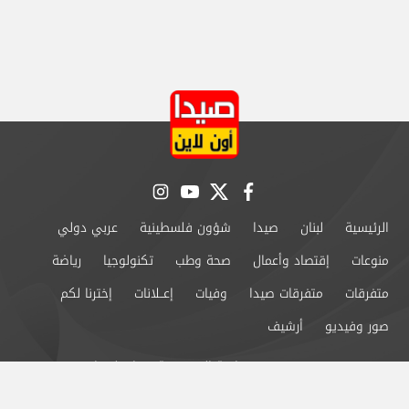
instagram
youtube
twitter
facebook
الرئيسية
لبنان
صيدا
شؤون فلسطينية
عربي دولي
منوعات
إقتصاد وأعمال
صحة وطب
تكنولوجيا
رياضة
متفرقات
متفرقات صيدا
وفيات
إعــلانات
إخترنا لكم
صور وفيديو
أرشيف
من نحن
سياسة الخصوصية
اتصل بنا
©2024 صيدا اون لاين All Rights Reserved.