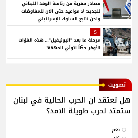
مصادر مقربة من رئاسة الوفد اللبناني
للجديد: لا مواعيد حتى الآن للمفاوضات
ونحن نتابع السلوك الإسرائيلي
5
مرحلة ما بعد "اليونيفيل"... هذه القوّات
الأوفر حظّاً لتولّي المهمّة!
ﺗﺼﻮﻳﺖ
هل تعتقد ان الحرب الحالية في لبنان
ستمتد لحرب طويلة الامد؟
نعم