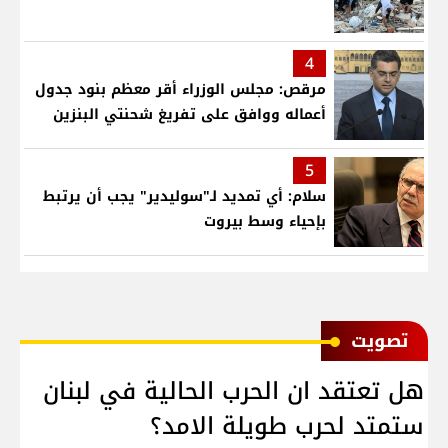
4
مرقص: مجلس الوزراء أقر معظم بنود جدول
أعماله ووافق على تفريغ شحنتي البنزين
5
سلام: أي تمديد لـ"سوليدير" يجب أن يرتبط
بإحياء وسط بيروت
ﺗﺼﻮﻳﺖ
هل تعتقد ان الحرب الحالية في لبنان
ستمتد لحرب طويلة الامد؟