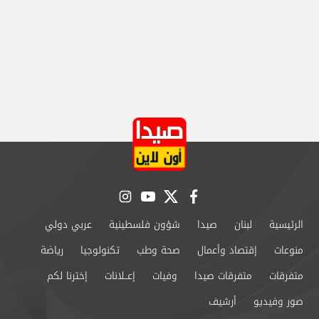
instagram
youtube
twitter
facebook
الرئيسية
لبنان
صيدا
شؤون فلسطينية
عربي دولي
منوعات
إقتصاد وأعمال
صحة وطب
تكنولوجيا
رياضة
متفرقات
متفرقات صيدا
وفيات
إعــلانات
إخترنا لكم
صور وفيديو
أرشيف