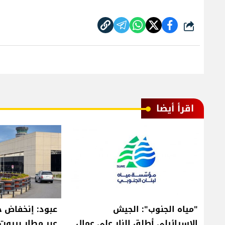
شارك
اقرأ أيضا
"مياه الجنوب": الجيش
عبود: إنخفاض ح
الإسرائيلي أطلق النار على عمال