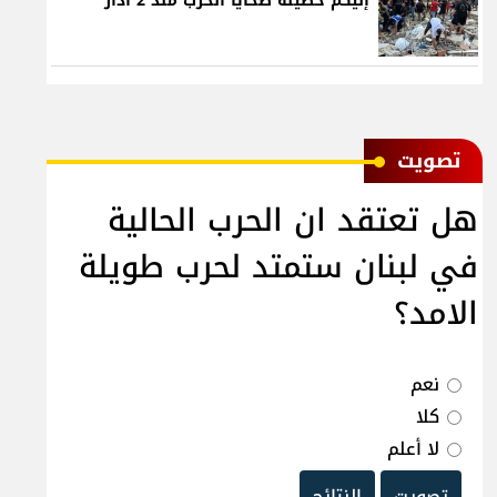
إليكم حصيلة ضحايا الحرب منذ 2 آذار
ﺗﺼﻮﻳﺖ
هل تعتقد ان الحرب الحالية
في لبنان ستمتد لحرب طويلة
الامد؟
نعم
كلا
لا أعلم
تصويت
النتائج