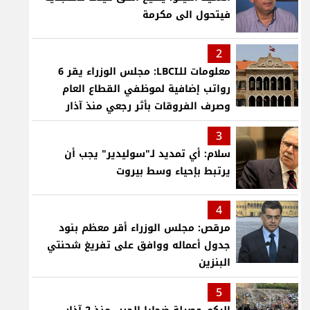
فيتحول الى مكرمة
2
معلومات للـLBCI: مجلس الوزراء يقر 6
رواتب إضافية لموظفي القطاع العام
وصرف الفروقات بأثر رجعي منذ آذار
3
سلام: أي تمديد لـ"سوليدير" يجب أن
يرتبط بإحياء وسط بيروت
4
مرقص: مجلس الوزراء أقر معظم بنود
جدول أعماله ووافق على تفريغ شحنتي
البنزين
5