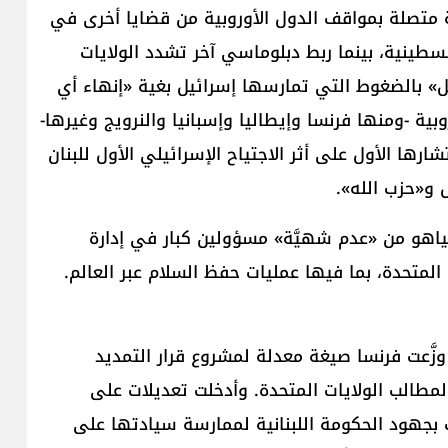
ية متصلة بمواقف الدول الأوروبية من قضايا أخرى في
لسطينية، بينما ربط دبلوماسي آخر تشدد الولايات
 بالضغوط التي تمارسها إسرائيل بغية «إنهاء أي
وبية -ومنها فرنسا وإيطاليا وإسبانيا والنرويج وغيرها-
ها الأول على أثر الاجتياح الإسرائيلي الأول للبنان
نياهو من «عدم شهيَّة» مسؤولين كبار في إدارة
 المتحدة، بما فيها عمليات حفظ السلام عبر العالم.
زَّعت فرنسا صيغة معدلة لمشروع قرار التمديد
لمطالب الولايات المتحدة. وأدخلت تعديلات على
ب بجهود الحكومة اللبنانية لممارسة سيادتها على