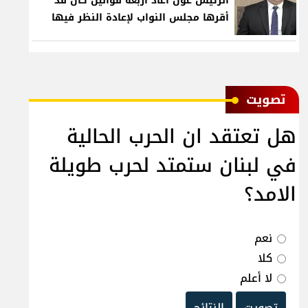
الرئيس عون أعاد أربعة قوانين كان قد
أقرها مجلس النواب لإعادة النظر فيها
ﺗﺼﻮﻳﺖ
هل تعتقد ان الحرب الحالية
في لبنان ستمتد لحرب طويلة
الامد؟
نعم
كلا
لا أعلم
تصويت
النتائج