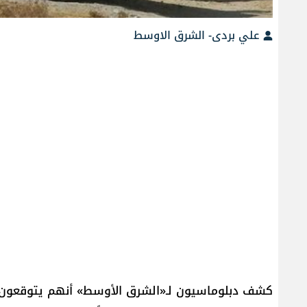
علي بردى- الشرق الاوسط
كشف دبلوماسيون لـ«الشرق الأوسط» أنهم يتوقعون اتص