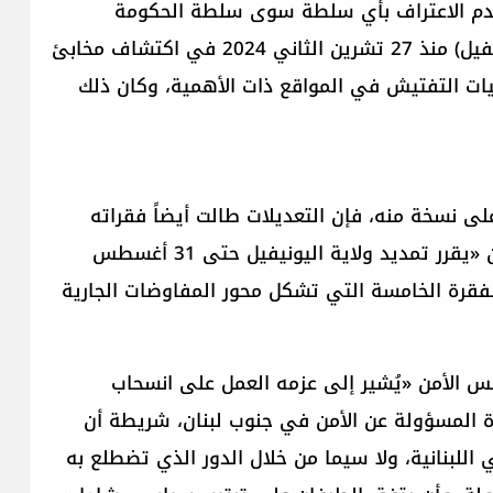
 وعدم الاعتراف بأي سلطة سوى سلطة الحكومة
اللبنانية»، ملاحظاً «إيجابية التقدم الذي أحرزته (اليونيفيل) منذ 27 تشرين الثاني 2024 في اكتشاف مخابئ
يات التفتيش في المواقع ذات الأهمية، وكان ذلك
ى نسخة منه، فإن التعديلات طالت أيضاً فقراته
العاملة، فصارت الأولى منه تنص على أن مجلس الأمن «يقرر تمديد ولاية اليونيفيل حتى 31 أغسطس
ه الفقرة الخامسة التي تشكل محور المفاوضات الجارية
س الأمن «يُشير إلى عزمه العمل على انسحاب
يدة المسؤولة عن الأمن في جنوب لبنان، شريطة أن
اللبنانية، ولا سيما من خلال الدور الذي تضطلع به