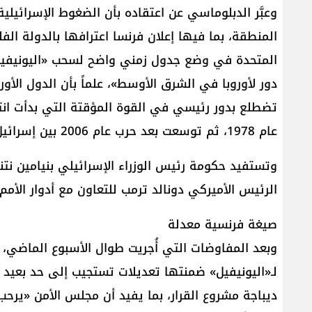
وعبَّر الدبلوماسي عن اعتقاده بأن الضغوط الإسرائيل
المنطقة، بما فيها إعلان فرنسا اعترافها بالدولة الف
المتحدة في وضع جدول زمني واضح لسحب «اليونيفيل»
دور لأوروبا في الشرق الأوسط»، علماً بأن الدول الأور
تضطلع بدور رئيسي في القوة المؤقتة التي بدأت انتشار
عام 1978، ثم توسعت بعد حرب عام 2006 بين إسرائيل و«حزب الله».
وتستفيد حكومة رئيس الوزراء الإسرائيلي بنيامين نت
الرئيس الأميركي دونالد ترمب للتعاون مع أدوار الأمم
صيغة فرنسية معدلة
وبعد المفاوضات التي أُجريت طوال الأسبوع الماضي، و
لـ«اليونيفيل» ضمنتها تعديلات تستجيب إلى حد بعيد 
ديباجة مشروع القرار، بما يفيد أن مجلس الأمن «يرح