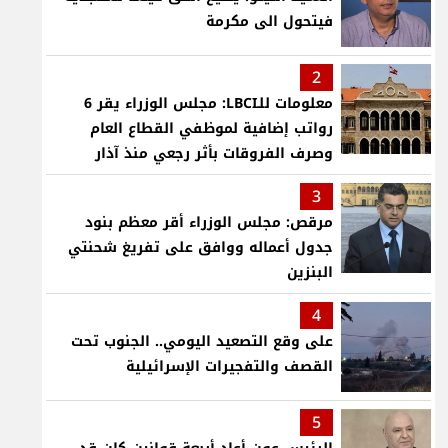
فيتحول الى مكرمة
2
معلومات للـLBCI: مجلس الوزراء يقر 6
رواتب إضافية لموظفي القطاع العام
وصرف الفروقات بأثر رجعي منذ آذار
3
مرقص: مجلس الوزراء أقر معظم بنود
جدول أعماله ووافق على تفريغ شحنتي
البنزين
4
على وقع التصعيد اليومي.. الجنوب تحت
القصف والتفجيرات الإسرائيلية
5