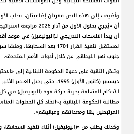
القوات المسلحة اللبنانية وكل المؤسسات الأمنية ل
وأضيفت إلى هذه النص فقرتان إضافيتان، تطلب الأولى
أن «يُجري بحلول الأول من
لمستقبل تنفيذ القرار 1701 بعد انس
جنوب نهر الليطاني من خلال أدوات الأمم المتحدة».
ديسمبر (كانون الأول) 1995، حتى رح
الأحكام المتعلقة بحرية حركة قوة (اليونيفيل) في كل أ
مطالبة الحكومة اللبنانية بـ«اتخاذ كل الخطوات المنا
المرتبطين بها ومعداتهم ومبانيهم».
وكذلك يطلب من «(اليونيفيل) أثناء تنفيذ انسحابها،