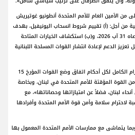
لدولة، وأن يتفق الطرفان على ترتيب سياسي شامل».
 من الأمين العام للأمم المتحدة أنطونيو غوتيريش
 آذار 2026 مراجعة استراتيجية من أجل: (أ) تقييم شروط انسحاب اليونيفيل، بهدف
أن يبدأ الانسحاب التدريجي لـ(اليونيفيل) في موعد أقصاه 31 آب 2026، و(ب) استكشاف الخيارات المتاحة
حابها، ومنها سبل تعزيز الدعم لإعادة انتشار القوات المسلحة اللبنانية
وتنصّ الثانية على دعوة الحكومة اللبنانية إلى «الاحترام الكامل لكل أحكام اتفاق وضع القوات المؤرخ 15
يل العنصر الأخير من القوة المؤقتة للأمم المتحدة في لبنان، وبخاصة
نحاء لبنان، فضلاً عن امتيازاتها وحصاناتها»، مع
سبة لاحترام سلامة وأمن قوة الأمم المتحدة وأفرادها
 وبما يتماشى مع ممارسات الأمم المتحدة المعمول بها