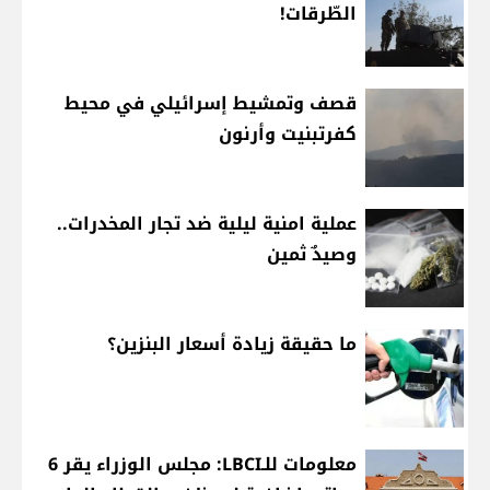
الطّرقات!
قصف وتمشيط إسرائيلي في محيط
كفرتبنيت وأرنون
عملية امنية ليلية ضد تجار المخدرات..
وصيدٌ ثمين
ما حقيقة زيادة أسعار البنزين؟
معلومات للـLBCI: مجلس الوزراء يقر 6