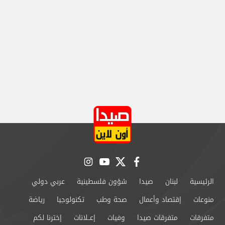
instagram
youtube
twitter
facebook
الرئيسية
لبنان
صيدا
شؤون فلسطينية
عربي دولي
منوعات
إقتصاد وأعمال
صحة وطب
تكنولوجيا
رياضة
متفرقات
متفرقات صيدا
وفيات
إعــلانات
إخترنا لكم