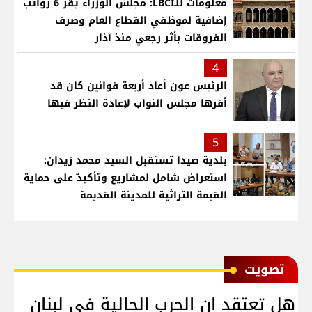
معلومات للـLBCI: مجلس الوزراء يقر 6 رواتب
إضافية لموظفي القطاع العام وصرف
الفروقات بأثر رجعي منذ آذار
4
الرئيس عون أعاد أربعة قوانين كان قد
أقرها مجلس النواب لإعادة النظر فيها
5
بلدية صيدا تستقبل السيد محمد زيدان:
استعراض شامل لمشاريع وتأكيدٌ على حماية
القيمة التراثية للمدينة القديمة
ﺗﺼﻮﻳﺖ
هل تعتقد ان الحرب الحالية في لبنان