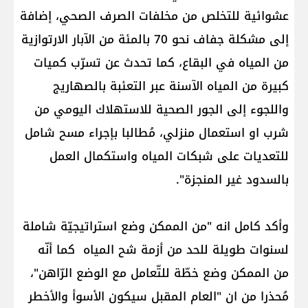
عشوائية للتخلص من مخلفات الصرف الصحي، إضافة
إلى مشكلة جفاف نحو 70 بالمئة من الآبار الارتوازية
من المياه في البقاع، كما تحدث عن تسرّب كميات
كبيرة من المياه الآسنة عبر التعئبة بالصهاريج
واللجوء إلى الجور الصحية للاستهلاك اليومي من
شرب او استعمال منزلي، مُطالبا بإجراء مسح شامل
للتعديات على شبكات المياه واستكمال العمل
بالسدود غير المنجزة".
وأكد كامل انه "من الممكن وضع استراتيجيّة شاملة
لسنوات طويلة للحد من أزمة شح المياه كما أنّه
من الممكن وضع خطّة للتّعامل مع الوضع الرّاهن"،
مُحذرا من ان "العام المقبل سيكون الأسوأ والأخطر