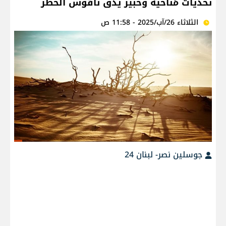
تحديات مُناخية وخبير يدق ناقوس الخطر
الثلاثاء 26/آب/2025 - 11:58 ص
جوسلين نصر- لبنان 24