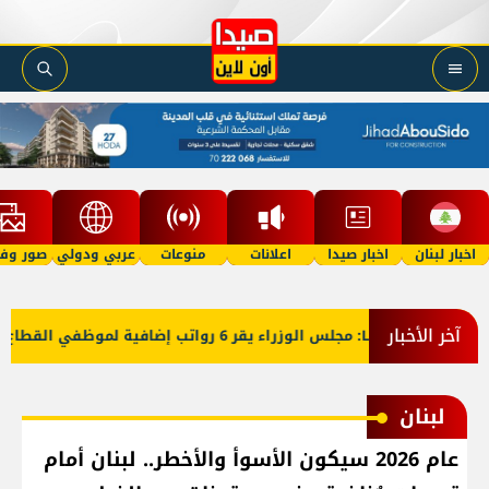
اخبار لبنان
اخبار صيدا
اعلانات
منوعات
عربي ودولي
صور وفي
آخر الأخبار
ات للـLBCI: مجلس الوزراء يقر 6 رواتب إضافية لموظفي القطاع العام وصرف الفروقات بأثر رجعي منذ آذار
لبنان
عام 2026 سيكون الأسوأ والأخطر.. لبنان أمام