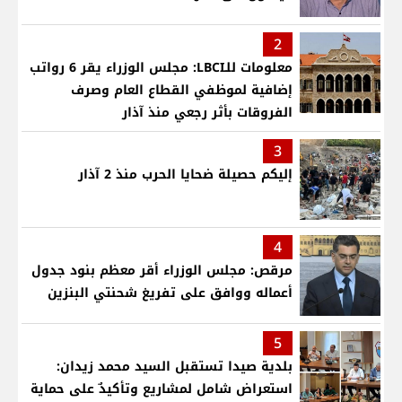
2
معلومات للـLBCI: مجلس الوزراء يقر 6 رواتب
إضافية لموظفي القطاع العام وصرف
الفروقات بأثر رجعي منذ آذار
3
إليكم حصيلة ضحايا الحرب منذ 2 آذار
4
مرقص: مجلس الوزراء أقر معظم بنود جدول
أعماله ووافق على تفريغ شحنتي البنزين
5
بلدية صيدا تستقبل السيد محمد زيدان:
استعراض شامل لمشاريع وتأكيدٌ على حماية