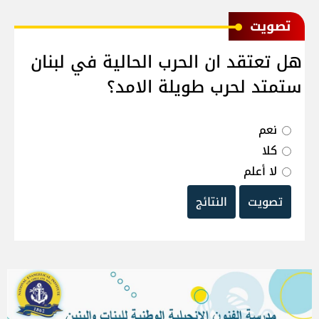
ﺗﺼﻮﻳﺖ
هل تعتقد ان الحرب الحالية في لبنان
ستمتد لحرب طويلة الامد؟
نعم
كلا
لا أعلم
تصويت
النتائج