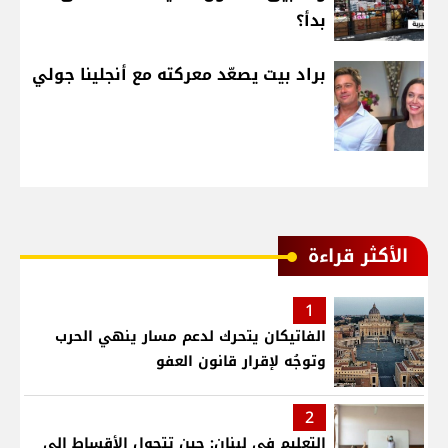
بدأ؟
براد بيت يصعّد معركته مع أنجلينا جولي
الأكثر قراءة
1
الفاتيكان يتحرك لدعم مسار ينهي الحرب
وتوجُه لإقرار قانون العفو
2
التعليم في لبنان: حين تتحول الأقساط إلى