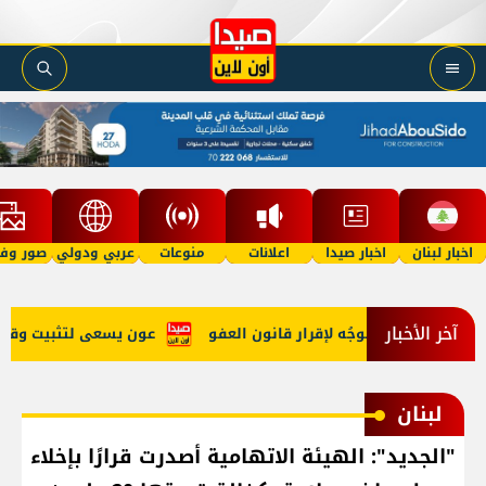
اخبار لبنان
اخبار صيدا
اعلانات
منوعات
عربي ودولي
صور وفي
آخر الأخبار
نهي الحرب وتوجُه لإقرار قانون العفو
عون يسعى لتثبيت وقف النار
لبنان
"الجديد": الهيئة الاتهامية أصدرت قرارًا بإخلاء