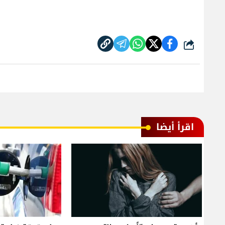
شارك
اقرأ أيضا