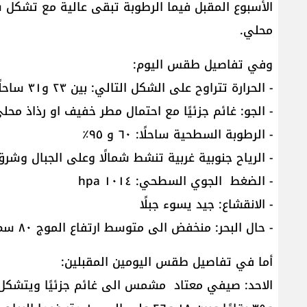
الأسبوع المقبل فيما الرطوبة تبقى عالية مع تشكل
محلي.
وفي تفاصيل طقس اليوم:
- الحرارة تتراوح على الشكل التالي: بين ٢٣ و٣١ ساحلًا وبين ١٣ و٣٣ بقاعًا وبين ١٦ و٢٤ على الـ١٠٠٠ متر
- الجو: غائم جزئيًا مع احتمال مطر خفيف او رذاذ محل
- الرطوبة السطحية ساحلًا: ٦٠ و ٩٥٪
- الرياح جنوبية غربية تنشط شمالًا وعلى الجبال وشرق البلاد بي
- الضغط الجوي السطحي: ١٠١٤ hpa
- الانقشاع: جيد يسوء جبلًا
- حال البحر: منخفض الى متوسط ارتفاع الموج ٨٠ سم وحرارة سطح المياه ٣٠
أما في تفاصيل طقس اليومين المقبلين: