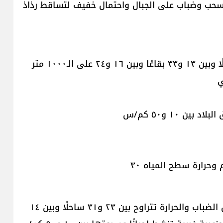
 سحب وضباب على الجبال واحتمال خفيف لتساقط رذاذ
ي
ن ١٠ و٥٠ كم/س
الاحد: صيفي معتاد مشمس الى غائم جزئيًا ويتشكل الضباب والحرارة تتراوح بين ٢٣ و٣١ ساحلًا وبين ١٤