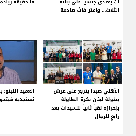
أبٌ يعتدي جنسيّاً على بناته
ما حقيقة زيادة 
الثلاث… واعترافاتٌ صادمة
الأهلي صيدا يتربع على عرش
العميد اللينو: 
بطولة لبنان بكرة الطاولة
نستجديه فيتحو
بإحرازه لقباً ثانٍياً للسيدات بعد
رابعٍ للرجال