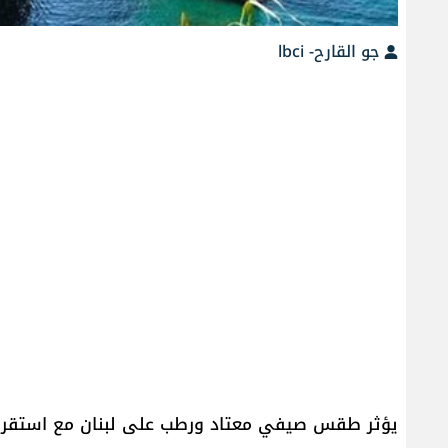
جو القارح- lbci
يؤثر طقس صيفي معتاد ورطب على لبنان مع استقرار بدر