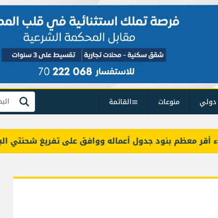
دولي
منوعات
القائمة
بحث
معظم بنود جدول أعماله ووافق على تفريغ شحنتي البنزين