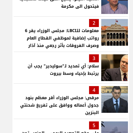
فيتحول الى مكرمة
2
معلومات للـLBCI: مجلس الوزراء يقر 6
رواتب إضافية لموظفي القطاع العام
وصرف الفروقات بأثر رجعي منذ آذار
3
سلام: أي تمديد لـ"سوليدير" يجب أن
يرتبط بإحياء وسط بيروت
4
مرقص: مجلس الوزراء أقر معظم بنود
جدول أعماله ووافق على تفريغ شحنتي
البنزين
5