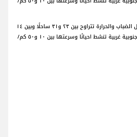
و٣٥ بقاعًا وبين ١٨ و٢٦ على الـ١٠٠٠ متر فيما الرياح جنوبية غربية تنشط احيانًا وسرعتها بين ١٠ و٥٠ كم/
الاثنين: صيفي معتاد مشمس الى غائم جزئيًا ويتشكل الضباب والحرارة تتراوح بين ٢٣ و٣١ ساحلًا وبين ١٤
و٣٦ بقاعًا وبين ١٨ و٢٨ على الـ١٠٠٠ متر فيما الرياح جنوبية غربية تنشط احيانًا وسرعتها بين ١٠ و٥٠ كم/