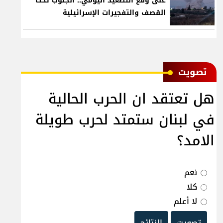
على وقع التصعيد اليومي.. الجنوب تحت
القصف والتفجيرات الإسرائيلية
ﺗﺼﻮﻳﺖ
هل تعتقد ان الحرب الحالية
في لبنان ستمتد لحرب طويلة
الامد؟
نعم
كلا
لا أعلم
تصويت
النتائج