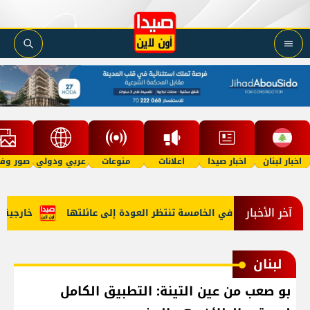
اخبار لبنان
اخبار صيدا
اعلانات
منوعات
عربي ودولي
صور وفي
آخر الأخبار
"أمل"؟ طفلة في الخامسة تنتظر العودة إلى عائلتها
خارجية أمي
لبنان
بو صعب من عين التينة: التطبيق الكامل