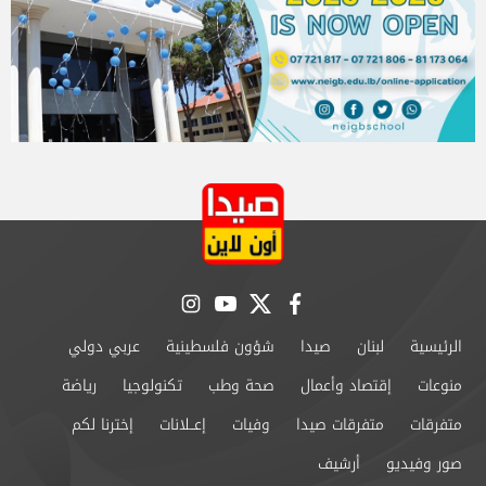
instagram
youtube
twitter
facebook
الرئيسية
لبنان
صيدا
شؤون فلسطينية
عربي دولي
منوعات
إقتصاد وأعمال
صحة وطب
تكنولوجيا
رياضة
متفرقات
متفرقات صيدا
وفيات
إعــلانات
إخترنا لكم
صور وفيديو
أرشيف