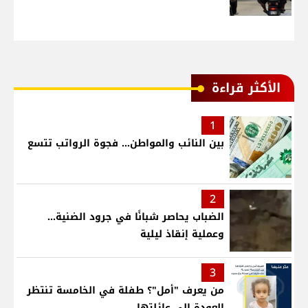
الأكثر قراءة
1
بين النائب والمواطن... فجوة الرواتب تتسع
2
الضباب يحاصر شبانًا في جرود الضنية...
وعملية إنقاذ ليلية
3
من يعرف "أمل"؟ طفلة في الخامسة تنتظر
العودة إلى عائلتها