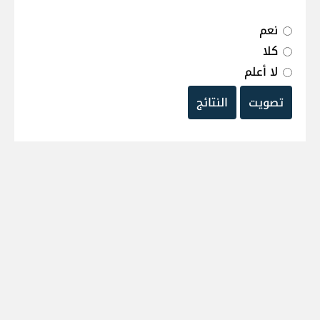
نعم
كلا
لا أعلم
تصويت
النتائج