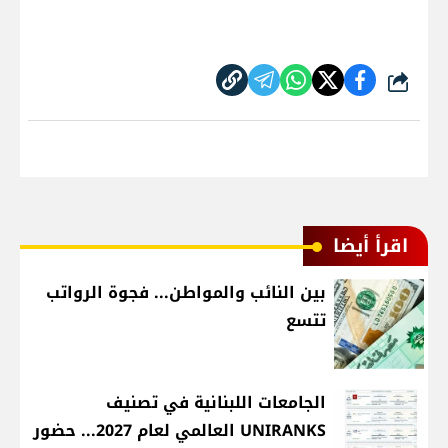
شارك
اقرأ أيضا
بين النائب والمواطن... فجوة الرواتب
تتسع
الجامعات اللبنانية في تصنيف
UNIRANKS العالمي لعام 2027... حضور