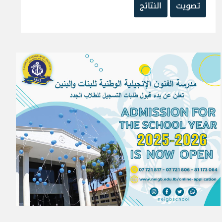
تصويت
النتائج