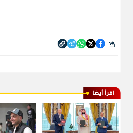
شارك
اقرأ أيضا