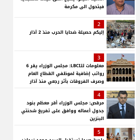
فيتحول الى مكرمة
2
إليكم حصيلة ضحايا الحرب منذ 2 آذار
3
معلومات للـLBCI: مجلس الوزراء يقر 6
رواتب إضافية لموظفي القطاع العام
وصرف الفروقات بأثر رجعي منذ آذار
4
مرقص: مجلس الوزراء أقر معظم بنود
جدول أعماله ووافق على تفريغ شحنتي
البنزين
5